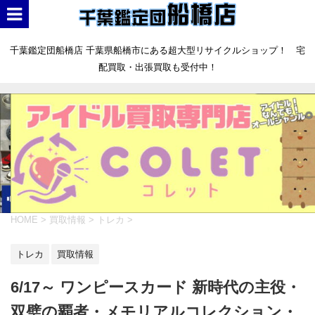
千葉鑑定団船橋店 千葉県船橋市にある超大型リサイクルショップ！ 宅
配買取・出張買取も受付中！
HOME
>
買取情報
>
トレカ
>
トレカ
買取情報
6/17～ ワンピースカード 新時代の主役・
双璧の覇者・メモリアルコレクション・