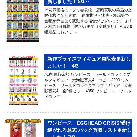
新しました！ 8/1～
※表示価格はアプリ会員様・店頭買取の美品の上
限価格になります。 在庫状況・状態・相場等で
金額が予告なく変動する場合がございます。 お1
人様の1日買取上限30万まで（変動あり） PSA10
鑑定品において …
新作プライズフィギュア買取表更新し
ました！ 4/3
名称 買取金額 ワンピース ワールドコレクタブ
ルフィギュア 大海賊百景4 コビー 2200 ワン
ピース ワールドコレクタブルフィギュア 大海
賊百景4 全6種セット 4950 ワンピース ワール
ドコレク …
ワンピース EGGHEAD CRISIS/受け
継がれる意志 パック買取リスト更新し