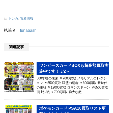
-
トレカ
,
買取情報
執筆者：
funabashi
関連記事
ワンピースカードBOXも超高額買取実
施中です！ 3/2～
500年後の未来 ￥7000買取 メモリアルコレクシ
ョン ￥5500買取 双璧の覇者 ￥6000買取 新時代
の主役 ￥12000買取 ロマンスドーン ￥6500買取
頂上決戦 ￥7000買取 強大な敵 …
ポケモンカード PSA10買取リスト更