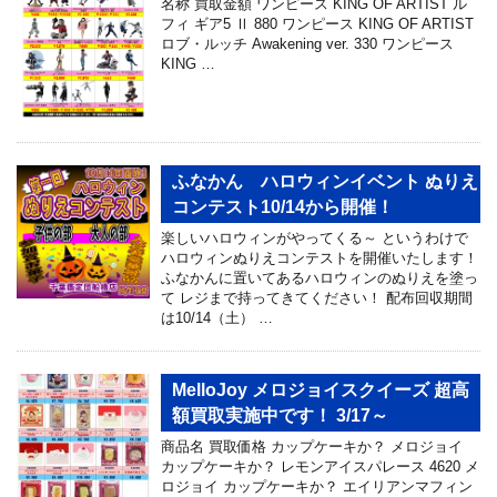
名称 買取金額 ワンピース KING OF ARTIST ル
フィ ギア5 Ⅱ 880 ワンピース KING OF ARTIST
ロブ・ルッチ Awakening ver. 330 ワンピース
KING …
ふなかん ハロウィンイベント ぬりえ
コンテスト10/14から開催！
楽しいハロウィンがやってくる～ というわけで
ハロウィンぬりえコンテストを開催いたします！
ふなかんに置いてあるハロウィンのぬりえを塗っ
て レジまで持ってきてください！ 配布回収期間
は10/14（土） …
MelloJoy メロジョイスクイーズ 超高
額買取実施中です！ 3/17～
商品名 買取価格 カップケーキか？ メロジョイ
カップケーキか？ レモンアイスパレース 4620 メ
ロジョイ カップケーキか？ エイリアンマフィン