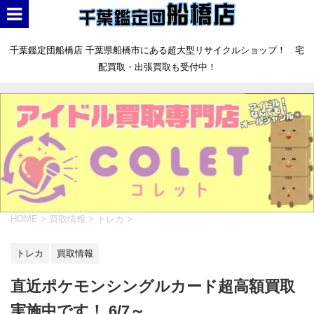
千葉鑑定団船橋店 千葉県船橋市にある超大型リサイクルショップ！ 宅
配買取・出張買取も受付中！
HOME
>
買取情報
>
トレカ
>
トレカ
買取情報
直近ポケモンシングルカード超高額買取
実施中です！ 6/7～