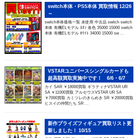
switch本体・PS5本体 買取情報 12/26
～
switch本体価格一覧 未使用 中古品 switch switch
本体 有機ELモデル ﾈｵﾝ 各色 35000 15000 switch
本体 有機ELモデル ﾎﾜｲﾄ 34000 15000 sw …
VSTARユニバースシングルカードも
超高額買取実施中です！ 6/6・6/7
カイ SAR ￥18000買取 ギラティナVSTAR UR
SA ￥11000買取 アルセウスVSTAR UR SA
￥7000買取 カミツレのきらめき SR ￥20000買取
ヒスイの仲間たち SR …
新作プライズフィギュア買取リスト更
新しました！ 10/15