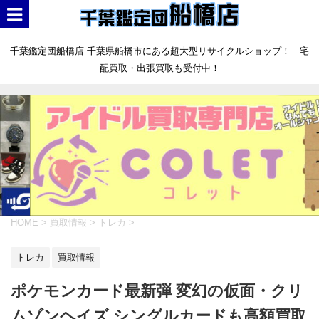
千葉鑑定団船橋店 千葉県船橋市にある超大型リサイクルショップ！ 宅
配買取・出張買取も受付中！
HOME
>
買取情報
>
トレカ
>
トレカ
買取情報
ポケモンカード最新弾 変幻の仮面・クリ
ムゾンヘイズ シングルカードも高額買取