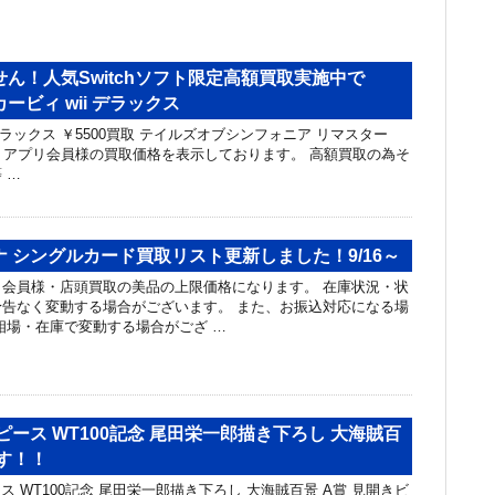
ん！人気Switchソフト限定高額買取実施中で
ービィ wii デラックス
 デラックス ￥5500買取 テイルズオブシンフォニア リマスター
頭・アプリ会員様の買取価格を表示しております。 高額買取の為そ
 …
 シングルカード買取リスト更新しました！9/16～
会員様・店頭買取の美品の上限価格になります。 在庫状況・状
告なく変動する場合がございます。 また、お振込対応になる場
相場・在庫で変動する場合がござ …
ピース WT100記念 尾田栄一郎描き下ろし 大海賊百
す！！
 WT100記念 尾田栄一郎描き下ろし 大海賊百景 A賞 見開きビ