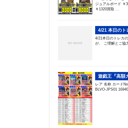
ジュアルボード ￥3
￥1320買取 …
4/21 本日
4/21本日のトレ
が、 ご理解とご協
遊戯王『高額
レア 名称 カードNo.
BLVO-JPS01 169