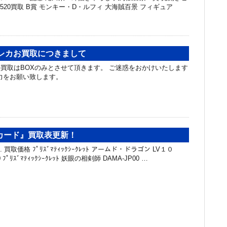
520買取 B賞 モンキー・D・ルフィ 大海賊百景 フィギュア
のトレカお買取につきまして
カの買取はBOXのみとさせて頂きます。 ご迷惑をおかけいたします
力をお願い致します。
カード』買取表更新！
 買取価格 ﾌﾟﾘｽﾞﾏﾃｨｯｸｼｰｸﾚｯﾄ アームド・ドラゴン LV１０
40 ﾌﾟﾘｽﾞﾏﾃｨｯｸｼｰｸﾚｯﾄ 妖眼の相剣師 DAMA-JP00 …