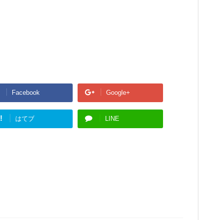
Facebook
Google+
!
はてブ
LINE