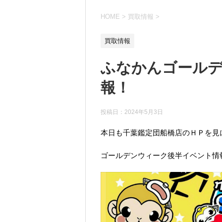
HOME
>
買取情報
>
買取情報
ふなかんゴール
報！
投稿日：
2024年5月3日
本日も千葉鑑定団船橋店のＨＰを見
ゴールデンウィーク後半イベント情