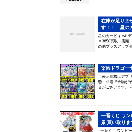
在庫が足りませ
す！！ 星のカ
星のカービィ wii
￥3850買取 店
の他プラスアップ等
楽園ドラゴーナ
※表示価格はアプリ
態・相場で金額が予
合がございます。 
一番くじ ワン
景 買い取りま
一番くじ ワンピース