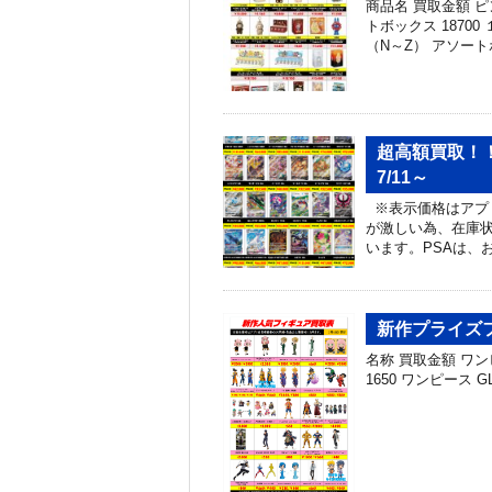
商品名 買取金額 
トボックス 1870
（N～Z） アソート
超高額買取！
7/11～
※表示価格はアプ
が激しい為、在庫
います。PSAは、
新作プライズフ
名称 買取金額 ワンピー
1650 ワンピース GL