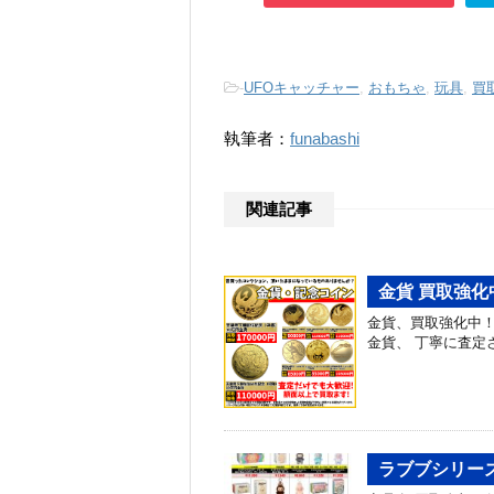
-
UFOキャッチャー
,
おもちゃ
,
玩具
,
買
執筆者：
funabashi
関連記事
金貨 買取強化
金貨、買取強化中
金貨、 丁寧に査定
ラブブシリーズ