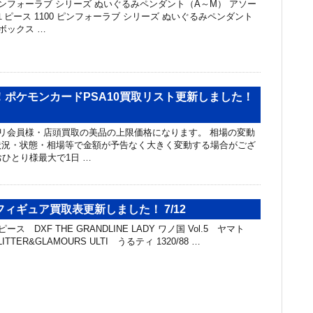
ピンフォーラブ シリーズ ぬいぐるみペンダント（A～M） アソー
0 １ピース 1100 ピンフォーラブ シリーズ ぬいぐるみペンダント
ボックス …
！ポケモンカードPSA10買取リスト更新しました！
リ会員様・店頭買取の美品の上限価格になります。 相場の変動
状況・状態・相場等で金額が予告なく大きく変動する場合がござ
おひとり様最大で1日 …
ィギュア買取表更新しました！ 7/12
ス DXF THE GRANDLINE LADY ワノ国 Vol.5 ヤマト
ITTER&GLAMOURS ULTI うるティ 1320/88 …