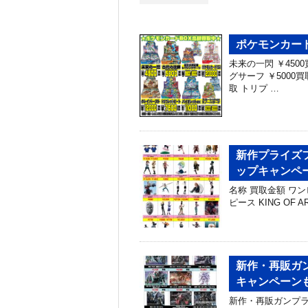
ポケモンカードB
未来の一閃 ￥4500
グサーフ ￥5000買
取 トリプ …
新作プライズフ
ップキャンペ
名称 買取金額 ワンピー
ピース KING OF A
新作・再販ガン
キャンペーン
新作・再販ガンプラ買