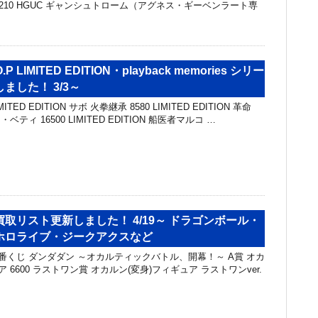
,210 HGUC ギャンシュトローム（アグネス・ギーベンラート専
P LIMITED EDITION・playback memories シリー
ました！ 3/3～
TED EDITION サボ 火拳継承 8580 LIMITED EDITION 革命
ベティ 16500 LIMITED EDITION 船医者マルコ …
取リスト更新しました！ 4/19～ ドラゴンボール・
ホロライブ・ジークアクスなど
一番くじ ダンダダン ～オカルティックバトル、開幕！～ A賞 オカ
 6600 ラストワン賞 オカルン(変身)フィギュア ラストワンver.