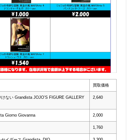
買取価格
andista JOJO’S FIGURE GALLERY
2,640
iorno Giovanna
2,000
1,760
ース Grandista DIO
3,300