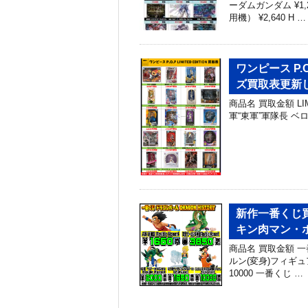
ーダムガンダム ¥1
用機） ¥2,640 H …
ワンピース P.O.
ズ買取表更新し
商品名 買取金額 LIMI
軍“東軍”軍隊長 ベロ・
新作一番くじ買
キン肉マン・
商品名 買取金額 
ルン(変身)フィギュア
10000 一番くじ …