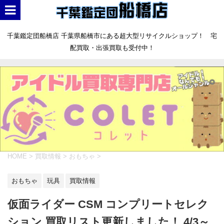
千葉鑑定団船橋店 千葉県船橋市にある超大型リサイクルショップ！ 宅
配買取・出張買取も受付中！
HOME
>
買取情報
>
おもちゃ
>
おもちゃ
玩具
買取情報
仮面ライダー CSM コンプリートセレク
ション 買取リスト更新しました！ 4/3～