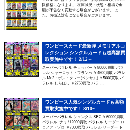
限価格になります。 在庫状況・状態・相場で金
額が予告なく変動する場合がございます。 ま
た、お振込対応になる場合がございます。
ワンピースカード最新弾 メモリアルコ
レクション シングルカードも超高額買
取実施中です！ 2/13～
スーパーパラレル チョッパー ￥90000買取 パラ
レル シャーロット・フランぺ ￥4500買取 パラレ
ル Mr.2・ボン・クレー(ベンサム) ￥5000買取 パ
ラレル しらほし ￥2750買取 パラ …
ワンピース人気シングルカードも高額
買取実施中です！ 8/10~
スーパーパラレル シャンクス SEC ￥60000買取
パラレル ナミ \12000買取 パラレル リーダー ロ
ロノア・ゾロ ￥7000買取 パラレル リーダー ト