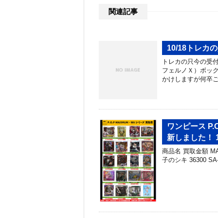
関連記事
10/18トレ
トレカの只今の受
フェルノＸ）ボック
かけしますが何卒ご
ワンピース P.O.
新しました！ 1
商品名 買取金額 MAS
子のシキ 36300 