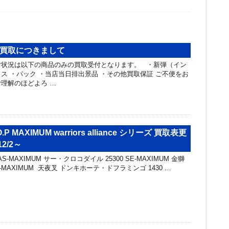
カの買取につきまして
付状況は以下の商品のみの買取受付となります。 ・新弾（イン
ス ・パック ・当店当日排出景品 ・その他買取保証 ご不便をお
理解のほどよろ …
P MAXIMUM warriors alliance シリーズ 買取表更
2/2～
-MAXIMUM サー・クロコダイル 25300 SE-MAXIMUM 金獅
SA-MAXIMUM 天夜叉 ドンキホーテ・ドフラミンゴ 1430 …