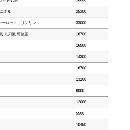
ギア4 弾む男
56000
・エネル
25300
 シャーロット・リンリン
33000
鬼気 九刀流 阿修羅
18700
16500
14300
18700
13200
9000
12000
5500
10450