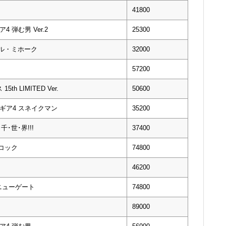
41800
4 弾む男 Ver.2
25300
ール・ミホーク
32000
57200
h LIMITED Ver.
50600
 ギア4 スネイクマン
35200
千･世･界!!!
37400
ンコック
74800
46200
・ニューゲート
74800
89000