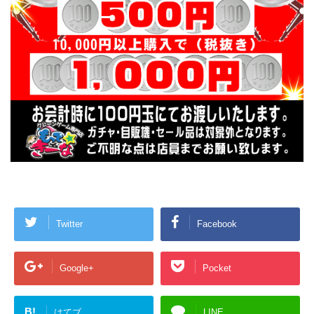
Twitter
Facebook
Google+
Pocket
B!
はてブ
LINE