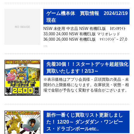
ゲーム機本体 買取情報 2024/12/19
現在
NSW 未使用 中古品 NSW 有機EL版 ﾈｵﾝ/ﾎﾜｲﾄ
33,000 24,000 NSW 有機EL版 マリオレッド
36,000 26,000 NSW 有機EL版 ﾏｲﾆﾝﾃﾝﾄﾞｰ 27,0
…
先着30個！！スタートデッキ超超強化
買取いたします！2/13～
※表示価格はアプリ会員様・店頭買取の美品・未
開封の上限価格になります。在庫状況・状態・相
場で金額が予告なく変動する場合がございます。
新作一番くじ買取リスト更新しまし
た！ 12/20～ ダンダダン・ワンピー
ス・ドラゴンボールetc..