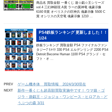
商品名 買取金額 一番くじ 遊☆戯☆王シリーズ
vol.4 三幻神顕現 A賞 ラーの翼神竜 魂豪示像
6160 B賞 オベリスクの巨神兵 魂豪示像 5500 C
賞 オシリスの天空竜 魂豪示像 1210 …
PS4鉄板ランキング 更新しました！！
1/24
鉄板ランキング 買取金額 PS4 ファイナルファン
タジー7 ﾘﾒｲｸ 330 PS4 エルデンリング 2200 PS4
Detroit:Become Human 1100 PS4 グランド・セ
フト・オ …
PREV
ゲーム機本体 買取情報 2024/3/30現在
NEXT
新作一番くじも超高額買取実施中です！ ウマ娘・ゴ
ジラ・遊戯王・ジョジョ・ワンピース・ヒロアカ・ど
うぶつの森 3/31