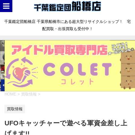
千葉鑑定団船橋店 千葉県船橋市にある超大型リサイクルショップ！ 宅
配買取・出張買取も受付中！
HOME
>
買取情報
>
買取情報
UFOキャッチャーで遊べる軍資金差し上
げます!!