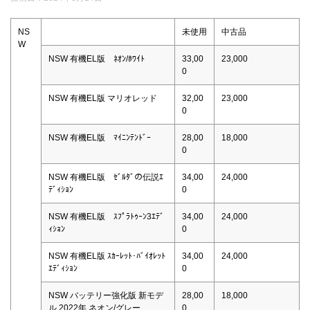
NS
未使用
中古品
W
NSW 有機EL版 ﾈｵﾝ/ﾎﾜｲﾄ
33,00
23,000
0
NSW 有機EL版 マリオレッド
32,00
23,000
0
NSW 有機EL版 ﾏｲﾆﾝﾃﾝﾄﾞｰ
28,00
18,000
0
NSW 有機EL版 ｾﾞﾙﾀﾞの伝説ｴ
34,00
24,000
ﾃﾞｨｼｮﾝ
0
NSW 有機EL版 ｽﾌﾟﾗﾄｩｰﾝ3ｴﾃﾞ
34,00
24,000
ｨｼｮﾝ
0
NSW 有機EL版 ｽｶｰﾚｯﾄ･ﾊﾞｲｵﾚｯﾄ
34,00
24,000
ｴﾃﾞｨｼｮﾝ
0
NSW バッテリー強化版 新モデ
28,00
18,000
ル 2022年 ネオン/グレー
0