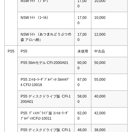
NSW ﾗｲﾄ （ﾌﾞﾙｰ）
17,00
10,000
0
NSW ﾗｲﾄ （ｺｰﾗﾙ）
17,00
10,000
0
NSW ﾗｲﾄ （あつまれどうぶつの
17,00
12,000
森 アロハ柄）
0
PS5
PS5
未使用
中古品
PS5 Slimモデル CFI-2000A01
60,00
50,000
0
PS5 ｺﾝﾄﾛｰﾗｰﾀﾞﾌﾞﾙﾊﾟｯｸ Slimﾓﾃﾞ
67,00
55,000
ﾙ CFIJ-10018
0
PS5 ディスクドライブ版 CFI-1
58,00
40,000
200A01
0
PS5 ﾃﾞｨｽｸﾄﾞﾗｲﾌﾞ版 ｺﾝﾄﾛｰﾗｰﾀﾞ
62,00
42,000
ﾌﾞﾙﾊﾟｯｸCFIJ-10011
0
PS5 ディスクドライブ版 CFI-1
48,00
38,000