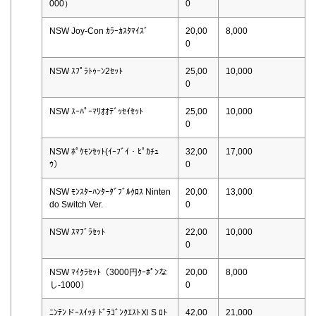
000）
0
NSW Joy-Con ｶﾗｰｶｽﾀﾏｲｽﾞ
20,00
8,000
0
NSW ｽﾌﾟﾗﾄｩｰﾝ2ｾｯﾄ
25,00
10,000
0
NSW ｽｰﾊﾟｰﾏﾘｵｵﾃﾞｯｾｲｾｯﾄ
25,00
10,000
0
NSW ﾎﾟｹﾓﾝｾｯﾄ(ｲｰﾌﾞｲ・ﾋﾟｶﾁｭ
32,00
17,000
ｳ）
0
NSW ﾓﾝｽﾀｰﾊﾝﾀｰﾀﾞﾌﾞﾙｸﾛｽ Ninten
20,00
13,000
do Switch Ver.
0
NSW ｽﾏﾌﾞﾗｾｯﾄ
22,00
10,000
0
NSW ﾏｲｸﾗｾｯﾄ（3000円ｸｰﾎﾟﾝな
20,00
8,000
し-1000）
0
ﾆﾝﾃﾝドｰｽｲｯﾁ ﾄﾞﾗｺﾞﾝｸｴｽﾄⅪ S ﾛﾄ
42,00
21,000