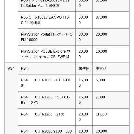
PS5 ﾃﾞｼﾞﾀﾙ CFIJ-10015Marve
50,00
37,000
l’s Spider-Man 2 同梱版
0
PS5 CFIJ-10017 EA SPORTS F
50,00
37,000
C 24 同梱版
0
PlayStation Portal ﾘﾓｰﾄﾌﾟﾚｰﾔｰ C
30,00
20,000
FIJ-18000
0
PlayStation PULSE Explore ワ
20,00
16,000
イヤレスイヤホン CFI-ZWE1J
0
PS4
PS4
未使用
中古品
PS4 （CUH-1000・CUH-110
16,00
5,000
0）
0
PS4 （CUH-1200 ５００G
16,00
7,000
B） 各色
0
PS4 （CUH-1200 1TB）
20,00
11,000
0
PS4 （CUH-2000/2100 500
18,00
10,000