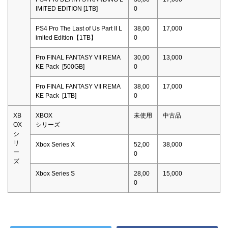
IMITED EDITION [1TB]
0
PS4 Pro The Last of Us Part II L
38,00
17,000
imited Edition【1TB】
0
Pro FINAL FANTASY VII REMA
30,00
13,000
KE Pack [500GB]
0
Pro FINAL FANTASY VII REMA
38,00
17,000
KE Pack [1TB]
0
XB
XBOX
未使用
中古品
OX
シリーズ
シ
リ
Xbox Series X
52,00
38,000
ー
0
ズ
Xbox Series S
28,00
15,000
0