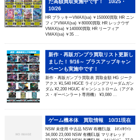
だ高額買取実施中です！ 10/25・
10/26
HR ブラッキーVMAX(sa) ￥150000買取 HR ニン
フィアVMAX(sa) ￥80000買取 HR レックウザ
VMAX(sa) ￥140000買取 HR リーフィア
VMAX(sa) ￥35 …
新作・再販ガンプラ買取リスト更新し
ました！ 9/16～ プラスアップキャン
ペーンも実施中です！
新作・再販ガンプラ買取表 買取金額 HG ジーク
アクス ¥1,540 HGCE ライジングフリーダムガン
ダム ¥2,200 HGUC ギャンシュトローム（アグネ
ス・ギーベンラート専用機） ¥3,080 …
ゲーム機本体 買取情報 10/31現在
NSW 未使用 中古品 NSW 有機EL版 ﾈｵﾝ/ﾎﾜｲﾄ
34,000 23,000 NSW 有機EL版 マリオレッド