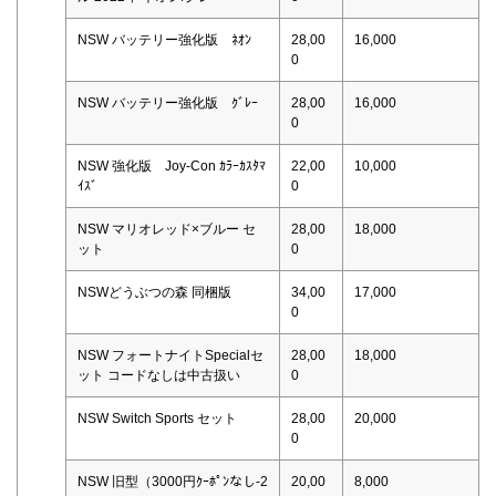
NSW バッテリー強化版 ﾈｵﾝ
28,00
16,000
0
NSW バッテリー強化版 ｸﾞﾚｰ
28,00
16,000
0
NSW 強化版 Joy-Con ｶﾗｰｶｽﾀﾏ
22,00
10,000
ｲｽﾞ
0
NSW マリオレッド×ブルー セ
28,00
18,000
ット
0
NSWどうぶつの森 同梱版
34,00
17,000
0
NSW フォートナイトSpecialセ
28,00
18,000
ット コードなしは中古扱い
0
NSW Switch Sports セット
28,00
20,000
0
NSW 旧型（3000円ｸｰﾎﾟﾝなし-2
20,00
8,000