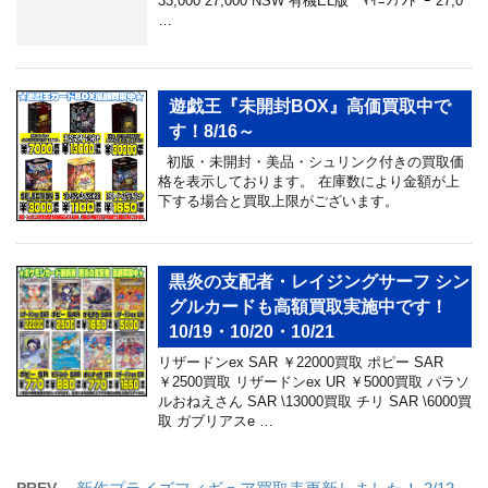
33,000 27,000 NSW 有機EL版 ﾏｲﾆﾝﾃﾝﾄﾞｰ 27,0
…
遊戯王『未開封BOX』高価買取中で
す！8/16～
初版・未開封・美品・シュリンク付きの買取価
格を表示しております。 在庫数により金額が上
下する場合と買取上限がございます。
黒炎の支配者・レイジングサーフ シン
グルカードも高額買取実施中です！
10/19・10/20・10/21
リザードンex SAR ￥22000買取 ポピー SAR
￥2500買取 リザードンex UR ￥5000買取 パラソ
ルおねえさん SAR \13000買取 チリ SAR \6000買
取 ガブリアスe …