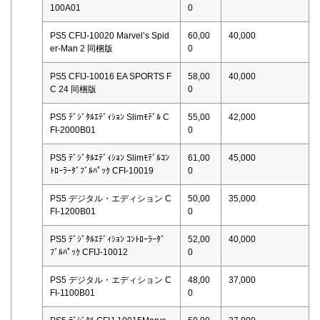
100A01
0
PS5 CFIJ-10020 Marvel’s Spid
60,00
40,000
er-Man 2 同梱版
0
PS5 CFIJ-10016 EA SPORTS F
58,00
40,000
C 24 同梱版
0
PS5 ﾃﾞｼﾞﾀﾙｴﾃﾞｨｼｮﾝ Slimﾓﾃﾞﾙ C
55,00
42,000
FI-2000B01
0
PS5 ﾃﾞｼﾞﾀﾙｴﾃﾞｨｼｮﾝ Slimﾓﾃﾞﾙｺﾝ
61,00
45,000
ﾄﾛｰﾗｰﾀﾞﾌﾞﾙﾊﾟｯｸ CFI-10019
0
PS5 デジタル・エディション C
50,00
35,000
FI-1200B01
0
PS5 ﾃﾞｼﾞﾀﾙｴﾃﾞｨｼｮﾝ ｺﾝﾄﾛｰﾗｰﾀﾞ
52,00
40,000
ﾌﾞﾙﾊﾟｯｸ CFIJ-10012
0
PS5 デジタル・エディション C
48,00
37,000
FI-1100B01
0