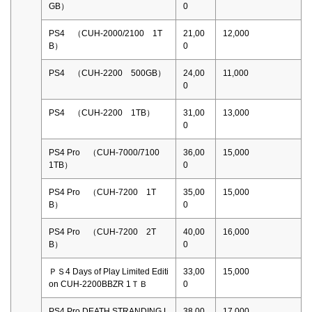
GB）
0
PS4 （CUH-2000/2100 1T
21,00
12,000
B）
0
PS4 （CUH-2200 500GB）
24,00
11,000
0
PS4 （CUH-2200 1TB）
31,00
13,000
0
PS4 Pro （CUH-7000/7100
36,00
15,000
1TB）
0
PS4 Pro （CUH-7200 1T
35,00
15,000
B）
0
PS4 Pro （CUH-7200 2T
40,00
16,000
B）
0
ＰＳ4 Days of Play Limited Editi
33,00
15,000
on CUH-2200BBZR 1ＴＢ
0
PS4 Pro DEATH STRANDING L
38,00
17,000