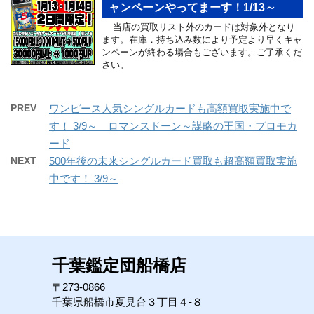
ャンペーンやってまーす！1/13～
当店の買取リスト外のカードは対象外となり
ます。在庫．持ち込み数により予定より早くキャ
ンペーンが終わる場合もございます。ご了承くだ
さい。
PREV
ワンピース人気シングルカードも高額買取実施中で
す！ 3/9～ ロマンスドーン～謀略の王国・プロモカ
ード
NEXT
500年後の未来シングルカード買取も超高額買取実施
中です！ 3/9～
千葉鑑定団船橋店
〒273-0866
千葉県船橋市夏見台３丁目４-８