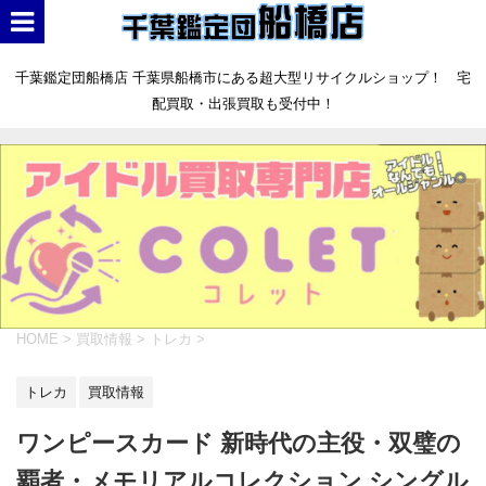
千葉鑑定団船橋店 千葉県船橋市にある超大型リサイクルショップ！ 宅
配買取・出張買取も受付中！
HOME
>
買取情報
>
トレカ
>
トレカ
買取情報
ワンピースカード 新時代の主役・双璧の
覇者・メモリアルコレクション シングル