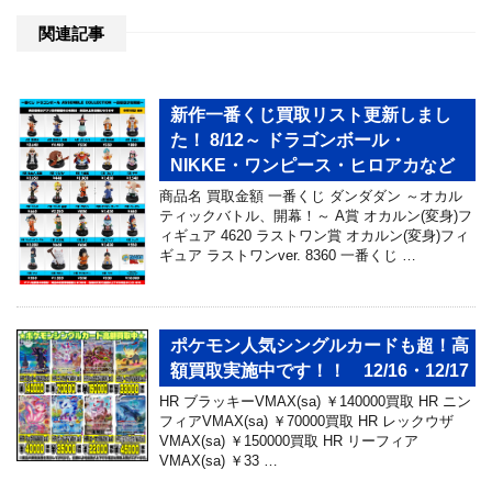
関連記事
新作一番くじ買取リスト更新しまし
た！ 8/12～ ドラゴンボール・
NIKKE・ワンピース・ヒロアカなど
商品名 買取金額 一番くじ ダンダダン ～オカル
ティックバトル、開幕！～ A賞 オカルン(変身)フ
ィギュア 4620 ラストワン賞 オカルン(変身)フィ
ギュア ラストワンver. 8360 一番くじ …
ポケモン人気シングルカードも超！高
額買取実施中です！！ 12/16・12/17
HR ブラッキーVMAX(sa) ￥140000買取 HR ニン
フィアVMAX(sa) ￥70000買取 HR レックウザ
VMAX(sa) ￥150000買取 HR リーフィア
VMAX(sa) ￥33 …