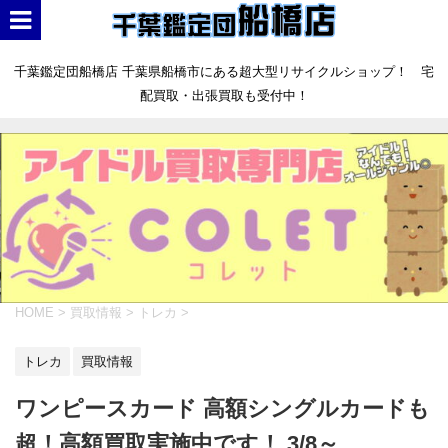
千葉鑑定団船橋店 千葉県船橋市にある超大型リサイクルショップ！ 宅
配買取・出張買取も受付中！
HOME
>
買取情報
>
トレカ
>
トレカ
買取情報
ワンピースカード 高額シングルカードも
超！高額買取実施中です！ 3/8～