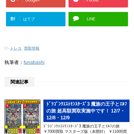
Google+
Pocket
B!
はてブ
LINE
-
トレカ
,
買取情報
執筆者：
funabashi
関連記事
ﾄﾞﾗｺﾞﾝｸｴｽﾄﾓﾝｽﾀｰｽﾞ3 魔族の王子とｴﾙﾌ
の旅 超高額買取実施中です！ 12/7・
12/8・12/9
ﾄﾞﾗｺﾞﾝｸｴｽﾄﾓﾝｽﾀｰｽﾞ3 魔族の王子とｴﾙﾌの旅
￥7000買取 マスターズ版（未開封） ￥11000買