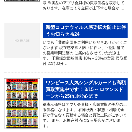
取 ※美品のアプリ会員様の買取価格を表示して
おります。在庫により金額が上下する場合が …
新型コロナウィルス感染拡大防止に伴
うお知らせ 4/24
いつも千葉鑑定団をご利用いただきありがとうご
ざいます 現在感染拡大防止に伴い、下記店舗で
の営業時間短縮の ご案内をさせていただきま
す。 千葉鑑定団船橋店 10時～23時の営業 買取受
付 22時30分 …
ワンピース人気シングルカードも高額
買取実施中です！ 3/15～ ロマンスド
ーンから25thｺﾚｸｼｮﾝまで
※表示価格はアプリ会員様・店頭買取の美品の上
限価格になります。 在庫状況・状態・相場で金
額が予告なく変動する場合と買取上限がございま
す。 また、お振込対応になる場合がございま
す。