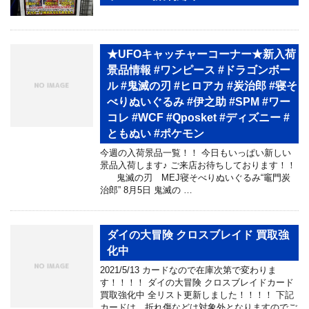
★UFOキャッチャーコーナー★新入荷
景品情報 #ワンピース #ドラゴンボー
ル #鬼滅の刃 #ヒロアカ #炭治郎 #寝そ
べりぬいぐるみ #伊之助 #SPM #ワー
コレ #WCF #Qposket #ディズニー #
ともぬい #ポケモン
今週の入荷景品一覧！！ 今日もいっぱい新しい
景品入荷します♪ ご来店お待ちしております！！
鬼滅の刃 MEJ寝そべりぬいぐるみ“竈門炭
治郎” 8月5日 鬼滅の …
ダイの大冒険 クロスブレイド 買取強
化中
2021/5/13 カードなので在庫次第で変わりま
す！！！！ ダイの大冒険 クロスブレイドカード
買取強化中 全リスト更新しました！！！！ 下記
カードは、折れ傷などは対象外となりますのでご