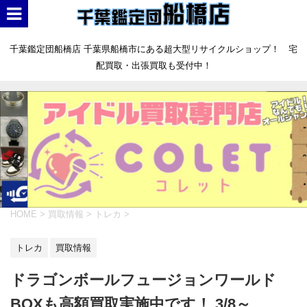
千葉鑑定団船橋店 千葉県船橋市にある超大型リサイクルショップ！ 宅
配買取・出張買取も受付中！
HOME
>
買取情報
>
トレカ
>
トレカ
買取情報
ドラゴンボールフュージョンワールド
BOXも高額買取実施中です！ 3/8～