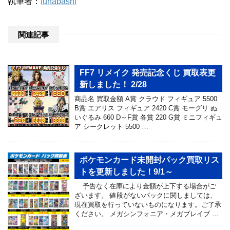
執筆者：
funabashi
関連記事
FF7 リメイク 発売記念くじ 買取表更
新しました！ 2/28
商品名 買取金額 A賞 クラウド フィギュア 5500
B賞 エアリス フィギュア 2420 C賞 モーグリ ぬ
いぐるみ 660 D～F賞 各賞 220 G賞 ミニフィギュ
ア シークレット 5500 …
ポケモンカード未開封パック買取リス
トを更新しました！9/1～
予告なく在庫により金額が上下する場合がご
ざいます。 値段がないパックに関しましては、
現在買取を行っていないものになります。ご了承
ください。 ‪メガシンフォニア・メガブレイブ …