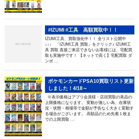
#IZUMI #工具 高額買取中！！
IZUMI工具、買取強化中！！ 全リスト公開中
↓↓↓ 「IZUMI工具 買取」をクリック♪ IZUMI工
具 買取 直接ご来店できないお客様には、宅配買
取も実施中です！ 【ネットで高く】宅配買取 ダ
ンボ …
ポケモンカードPSA10買取リスト更新
しました！4/18～
※表示価格はアプリ会員様・店頭買取の美品の
上限価格になります。 変動が激しい為、在庫状
況・状態・相場等で金額が予告なく大きく変動す
る場合がございます。 高額品のため先着１枚ま
での上限買取 …