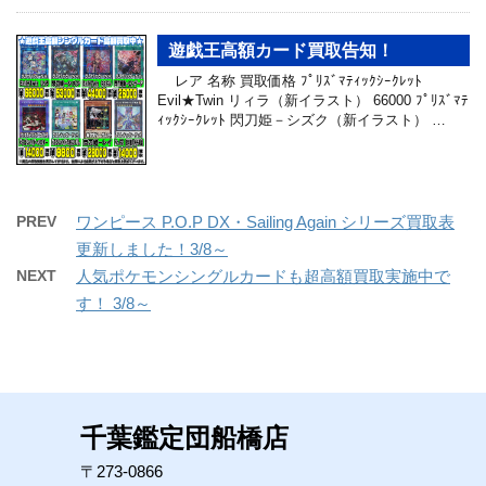
遊戯王高額カード買取告知！
レア 名称 買取価格 ﾌﾟﾘｽﾞﾏﾃｨｯｸｼｰｸﾚｯﾄ
Evil★Twin リィラ（新イラスト） 66000 ﾌﾟﾘｽﾞﾏﾃ
ｨｯｸｼｰｸﾚｯﾄ 閃刀姫－シズク（新イラスト） …
PREV
ワンピース P.O.P DX・Sailing Again シリーズ買取表
更新しました！3/8～
NEXT
人気ポケモンシングルカードも超高額買取実施中で
す！ 3/8～
千葉鑑定団船橋店
〒273-0866