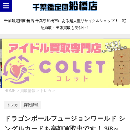
千葉鑑定団船橋店 千葉県船橋市にある超大型リサイクルショップ！ 宅
配買取・出張買取も受付中！
HOME
>
買取情報
>
トレカ
>
トレカ
買取情報
ドラゴンボールフュージョンワールド シ
ングルカードも高額買取中です！ 3/8～