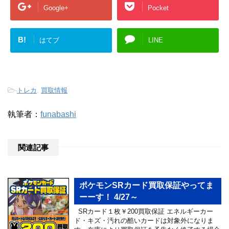
Google+
Pocket
B!
はてブ
LINE
-
トレカ
,
買取情報
執筆者：
funabashi
関連記事
ポケモンSRカード買取保証やってま
ーーす！ 4/27～
SRカード１枚￥200買取保証 エネルギーカー
ド・キズ・汚れの酷いカードは対象外になりま