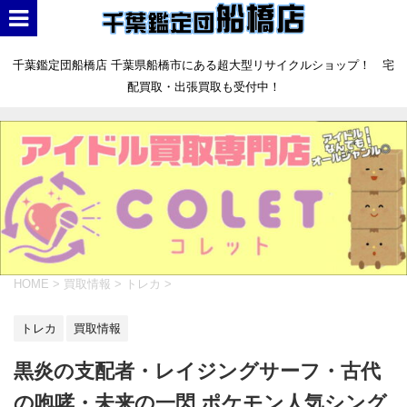
千葉鑑定団船橋店 千葉県船橋市にある超大型リサイクルショップ！ 宅
配買取・出張買取も受付中！
HOME
>
買取情報
>
トレカ
>
トレカ
買取情報
黒炎の支配者・レイジングサーフ・古代
の咆哮・未来の一閃 ポケモン人気シング