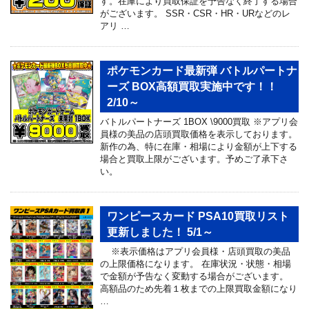
す。在庫により買取保証を予告なく終了する場合
がございます。 SSR・CSR・HR・URなどのレ
アリ …
ポケモンカード最新弾 バトルパートナ
ーズ BOX高額買取実施中です！！
2/10～
バトルパートナーズ 1BOX \9000買取 ※アプリ会
員様の美品の店頭買取価格を表示しております。
新作の為、特に在庫・相場により金額が上下する
場合と買取上限がございます。予めご了承下さ
い。
ワンピースカード PSA10買取リスト
更新しました！ 5/1～
※表示価格はアプリ会員様・店頭買取の美品
の上限価格になります。 在庫状況・状態・相場
で金額が予告なく変動する場合がございます。
高額品のため先着１枚までの上限買取金額になり
…