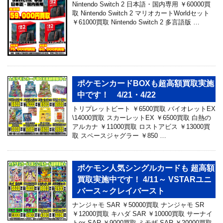
Nintendo Switch 2 日本語・国内専用 ￥60000買
取 Nintendo Switch 2 マリオカートWorldセット
￥61000買取 Nintendo Switch 2 多言語版 …
ポケモンカードBOXも超高額買取実施
中です！ 4/21・4/22
トリプレットビート ￥6500買取 バイオレットEX
\14000買取 スカーレットEX ￥6500買取 白熱の
アルカナ ￥11000買取 ロストアビス ￥13000買
取 スペースジャグラー ￥850 …
ポケモン人気シングルカードも 超高額
買取実施中です！ 4/11～ VSTARユニ
バース～クレイバースト
ナンジャモ SAR ￥50000買取 ナンジャモ SR
￥12000買取 キハダ SAR ￥10000買取 サーナイ
トex SAR ￥9000買取 ミモザ SAR ￥20000買取