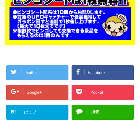
Twitter
Facebook
Google+
Pocket
B!
はてブ
LINE