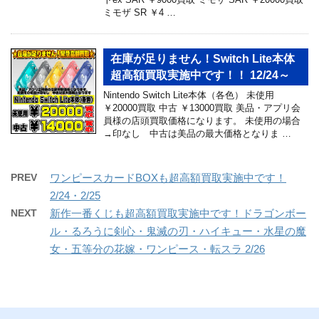
ミモザ SR ￥4 …
在庫が足りません！Switch Lite本体
超高額買取実施中です！！ 12/24～
Nintendo Switch Lite本体（各色） 未使用
￥20000買取 中古 ￥13000買取 美品・アプリ会
員様の店頭買取価格になります。 未使用の場合
→印なし 中古は美品の最大価格となりま …
PREV
ワンピースカードBOXも超高額買取実施中です！
2/24・2/25
NEXT
新作一番くじも超高額買取実施中です！ドラゴンボー
ル・るろうに剣心・鬼滅の刃・ハイキュー・水星の魔
女・五等分の花嫁・ワンピース・転スラ 2/26