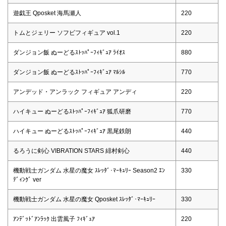
遊戯王 Qposket 海馬瀬人
220
トムとジェリー ソフビフィギュア vol.1
220
ダンジョン飯 ぬーどるｽﾄｯﾊﾟｰﾌｨｷﾞｭｱ ﾗｲｵｽ
880
ダンジョン飯 ぬーどるｽﾄｯﾊﾟｰﾌｨｷﾞｭｱ ﾏﾙｼﾙ
770
アンデッド・アンラック フィギュア アンディ
220
ハイキュー ぬーどるｽﾄｯﾊﾟｰﾌｨｷﾞｭｱ 狐爪研磨
770
ハイキュー ぬーどるｽﾄｯﾊﾟｰﾌｨｷﾞｭｱ 黒尾鉄朗
440
るろうに剣心 VIBRATION STARS 緋村剣心
440
機動戦士ガンダム 水星の魔女 ｽﾚｯﾀﾞ･ﾏｰｷｭﾘｰ Season2 ｴﾝ
330
ﾃﾞｨﾝｸﾞ ver
機動戦士ガンダム 水星の魔女 Qposket ｽﾚｯﾀﾞ･ﾏｰｷｭﾘｰ
330
ｱﾝﾃﾞｯﾄﾞｱﾝﾗｯｸ 出雲風子 ﾌｨｷﾞｭｱ
220