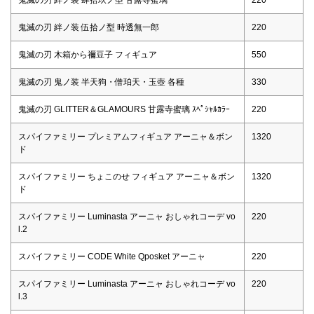
鬼滅の刃 絆ノ装 伍拾ノ型 時透無一郎
220
鬼滅の刃 木箱から禰豆子 フィギュア
550
鬼滅の刃 鬼ノ装 半天狗・僧珀天・玉壺 各種
330
鬼滅の刃 GLITTER＆GLAMOURS 甘露寺蜜璃 ｽﾍﾟｼｬﾙｶﾗｰ
220
スパイファミリー プレミアムフィギュア アーニャ＆ボン
1320
ド
スパイファミリー ちょこのせ フィギュア アーニャ＆ボン
1320
ド
スパイファミリー Luminasta アーニャ おしゃれコーデ vo
220
l.2
スパイファミリー CODE White Qposket アーニャ
220
スパイファミリー Luminasta アーニャ おしゃれコーデ vo
220
l.3