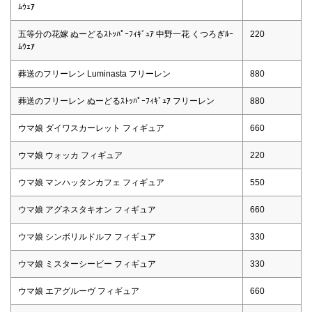
ﾑｳｪｱ
五等分の花嫁 ぬーどるｽﾄｯﾊﾟｰﾌｨｷﾞｭｱ 中野一花 くつろぎﾙｰ
220
ﾑｳｪｱ
葬送のフリーレン Luminasta フリーレン
880
葬送のフリーレン ぬーどるｽﾄｯﾊﾟｰﾌｨｷﾞｭｱ フリーレン
880
ウマ娘 ダイワスカーレット フィギュア
660
ウマ娘 ウォッカ フィギュア
220
ウマ娘 マンハッタンカフェ フィギュア
550
ウマ娘 アグネスタキオン フィギュア
660
ウマ娘 シンボリルドルフ フィギュア
330
ウマ娘 ミスターシービー フィギュア
330
ウマ娘 エアグルーヴ フィギュア
660