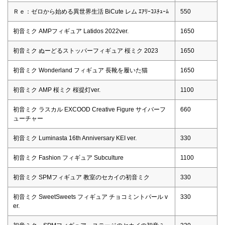
Ｒｅ：ゼロから始める異世界生活 BiCute レム ｴｱﾘｰｺｽﾁｭｰﾑ
550
初音ミク AMPフィギュア Latidos 2022ver.
1650
初音ミク ぬーどるストッパーフィギュア 桜ミク 2023
1650
初音ミク Wonderland フィギュア 長靴を履いた猫
1650
初音ミク AMP 桜ミク 桜提灯ver.
1100
初音ミク ラスカル EXCOOD Creative Figure サイバーフ
660
ューチャー
初音ミク Luminasta 16th Anniversary KEI ver.
330
初音ミク Fashion フィギュア Subculture
1100
初音ミク SPMフィギュア 教室のセカイの初音ミク
330
初音ミク SweetSweets フィギュア チョコミントパール v
330
er.