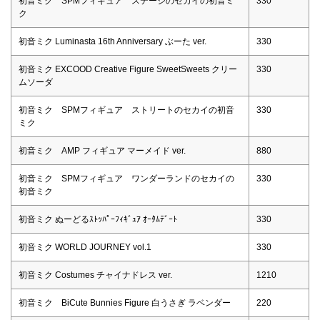
初音ミク SPMフィギュア ステージのセカイの初音ミ
330
ク
初音ミク Luminasta 16th Anniversary ぶーた ver.
330
初音ミク EXCOOD Creative Figure SweetSweets クリー
330
ムソーダ
初音ミク SPMフィギュア ストリートのセカイの初音
330
ミク
初音ミク AMP フィギュア マーメイド ver.
880
初音ミク SPMフィギュア ワンダーランドのセカイの
330
初音ミク
初音ミク ぬーどるｽﾄｯﾊﾟｰﾌｨｷﾞｭｱ ｵｰﾀﾑﾃﾞｰﾄ
330
初音ミク WORLD JOURNEY vol.1
330
初音ミク Costumes チャイナドレス ver.
1210
初音ミク BiCute Bunnies Figure 白うさぎ ラベンダー
220