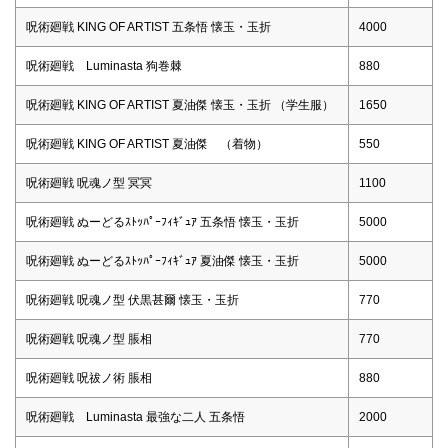
呪術廻戦 KING OF ARTIST 五条悟 懐玉・玉折
4000
呪術廻戦 Luminasta 狗巻棘
880
呪術廻戦 KING OF ARTIST 夏油傑 懐玉・玉折 （学生服）
1650
呪術廻戦 KING OF ARTIST 夏油傑 （着物）
550
呪術廻戦 呪魂ノ型 冥冥
1100
呪術廻戦 ぬーどるｽﾄｯﾊﾟｰﾌｨｷﾞｭｱ 五条悟 懐玉・玉折
5000
呪術廻戦 ぬーどるｽﾄｯﾊﾟｰﾌｨｷﾞｭｱ 夏油傑 懐玉・玉折
5000
呪術廻戦 呪魂ノ型 伏黒甚爾 懐玉・玉折
770
呪術廻戦 呪魂ノ型 脹相
770
呪術廻戦 呪祓ノ術 脹相
880
呪術廻戦 Luminasta 最強な二人 五条悟
2000