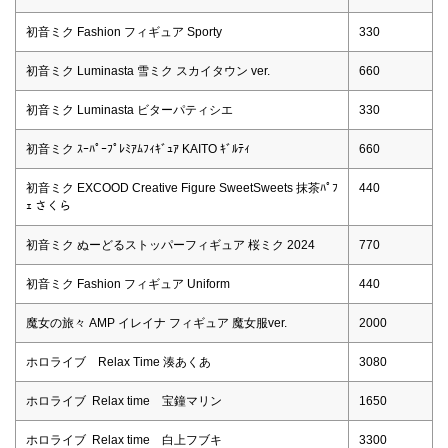
初音ミク Fashion フィギュア Sporty
330
初音ミク Luminasta 雪ミク スカイタウン ver.
660
初音ミク Luminasta ビターパティシエ
330
初音ミク ｽｰﾊﾟｰﾌﾟﾚﾐｱﾑﾌｨｷﾞｭｱ KAITO ｷﾞﾙﾃｨ
660
初音ミク EXCOOD Creative Figure SweetSweets 抹茶ﾊﾟﾌ
440
ｪ さくら
初音ミク ぬーどるストッパーフィギュア 桜ミク 2024
770
初音ミク Fashion フィギュア Uniform
440
魔女の旅々 AMP イレイナ フィギュア 魔女服ver.
2000
ホロライブ Relax Time 湊あくあ
3080
ホロライブ Relax time 宝鐘マリン
1650
ホロライブ Relax time 白上フブキ
3300