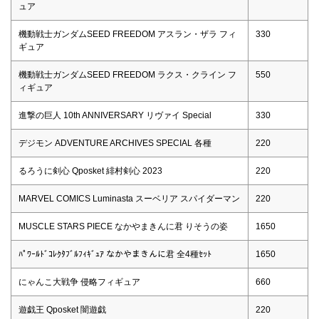
ュア
機動戦士ガンダムSEED FREEDOM アスラン・ザラ フィ
330
ギュア
機動戦士ガンダムSEED FREEDOM ラクス・クライン フ
550
ィギュア
進撃の巨人 10th ANNIVERSARY リヴァイ Special
330
デジモン ADVENTURE ARCHIVES SPECIAL 各種
220
るろうに剣心 Qposket 緋村剣心 2023
220
MARVEL COMICS Luminasta スーベリア スパイダーマン
220
MUSCLE STARS PIECE なかやまきんに君 りそうの姿
1650
ﾊﾟﾜｰﾙﾄﾞｺﾚｸﾀﾌﾞﾙﾌｨｷﾞｭｱ なかやまきんに君 全4種ｾｯﾄ
1650
にゃんこ大戦争 侵略フィギュア
660
遊戯王 Qposket 闇遊戯
220