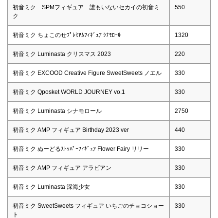
初音ミク SPMフィギュア 誰もいないセカイの初音ミ
550
ク
初音ミク ちょこのせﾌﾟﾚﾐｱﾑﾌｨｷﾞｭｱ ｼﾅﾓﾛｰﾙ
1320
初音ミク Luminasta クリスマス 2023
220
初音ミク EXCOOD Creative Figure SweetSweets ノエル
330
初音ミク Qposket WORLD JOURNEY vo.1
330
初音ミク Luminasta シナモロール
2750
初音ミク AMP フィギュア Birthday 2023 ver
440
初音ミク ぬーどるｽﾄｯﾊﾟｰﾌｨｷﾞｭｱ Flower Fairy リリー
330
初音ミク AMP フィギュア アラビアン
330
初音ミク Luminasta 深海少女
330
初音ミク SweetSweets フィギュア いちごのチョコショー
330
ト