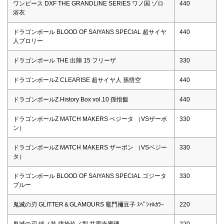
ワンピース DXF THE GRANDLINE SERIES ワノ国 ゾロ
440
浴衣
ドラゴンボール BLOOD OF SAIYANS SPECIAL 超サイヤ
440
人ブロリー
ドラゴンボール THE 出陣 15 フリーザ
330
ドラゴンボールZ CLEARISE 超サイヤ人 孫悟空
440
ドラゴンボールZ History Box vol.10 孫悟飯
440
ドラゴンボールZ MATCH MAKERS ベジータ （VSザーボ
330
ン）
ドラゴンボールZ MATCH MAKERS ザーボン （VSベジー
330
タ）
ドラゴンボール BLOOD OF SAIYANS SPECIAL ゴジータ
330
ブルー
鬼滅の刃 GLITTER＆GLAMOURS 竈門禰豆子 ｽﾍﾟｼｬﾙｶﾗｰ
220
鬼滅の刃 絆ノ装 肆拾玖ノ型 甘露寺蜜璃
220