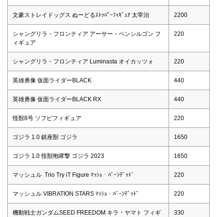
文豪ストレイドッグス ぬーどるｽﾄｯﾊﾟｰﾌｨｷﾞｭｱ 太宰治
2200
シャングリラ・フロンティア アーサー・ペンシルゴン フ
220
ィギュア
シャングリラ・フロンティア Luminasta オイカッツォ
220
英雄勇像 仮面ライダーBLACK
440
英雄勇像 仮面ライダーBLACK RX
440
怪獣8号 ソフビフィギュア
220
ゴジラ 1.0 鎮座獣 ゴジラ
1650
ゴジラ 1.0 怪獣咆哮撃 ゴジラ 2023
1650
マッシュル Trio Try iT Figure ﾏｯｼｭ・ﾊﾞｰﾝﾃﾞｯﾄﾞ
220
マッシュル VIBRATION STARS ﾏｯｼｭ・ﾊﾞｰﾝﾃﾞｯﾄﾞ
220
機動戦士ガンダムSEED FREEDOM キラ・ヤマト フィギ
330