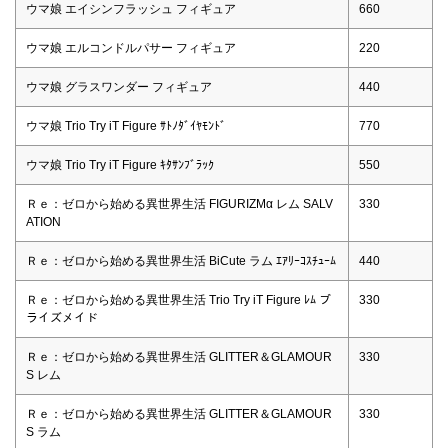
ウマ娘 エイシンフラッシュ フィギュア
660
ウマ娘 エルコンドルパサー フィギュア
220
ウマ娘 グラスワンダー フィギュア
440
ウマ娘 Trio Try iT Figure ｻﾄﾉﾀﾞｲﾔﾓﾝﾄﾞ
770
ウマ娘 Trio Try iT Figure ｷﾀｻﾝﾌﾞﾗｯｸ
550
Ｒｅ：ゼロから始める異世界生活 FIGURIZMα レム SALV
330
ATION
Ｒｅ：ゼロから始める異世界生活 BiCute ラム ｴｱﾘｰｺｽﾁｭｰﾑ
440
Ｒｅ：ゼロから始める異世界生活 Trio Try iT Figure ﾚﾑ ブ
330
ライズメイド
Ｒｅ：ゼロから始める異世界生活 GLITTER＆GLAMOUR
330
S レム
Ｒｅ：ゼロから始める異世界生活 GLITTER＆GLAMOUR
330
S ラム