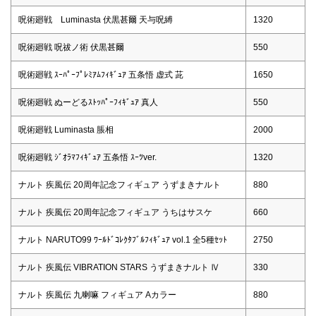
呪術廻戦 Luminasta 伏黒甚爾 天与呪縛
1320
呪術廻戦 呪祓ノ術 伏黒甚爾
550
呪術廻戦 ｽｰﾊﾟｰﾌﾟﾚﾐｱﾑﾌｨｷﾞｭｱ 五条悟 虚式 茈
1650
呪術廻戦 ぬーどるｽﾄｯﾊﾟｰﾌｨｷﾞｭｱ 真人
550
呪術廻戦 Luminasta 脹相
2000
呪術廻戦 ｼﾞｵﾗﾏﾌｨｷﾞｭｱ 五条悟 ｽｰﾂver.
1320
ナルト 疾風伝 20周年記念フィギュア うずまきナルト
880
ナルト 疾風伝 20周年記念フィギュア うちはサスケ
660
ナルト NARUTO99 ﾜｰﾙﾄﾞｺﾚｸﾀﾌﾞﾙﾌｨｷﾞｭｱ vol.1 全5種ｾｯﾄ
2750
ナルト 疾風伝 VIBRATION STARS うずまきナルト Ⅳ
330
ナルト 疾風伝 九喇嘛 フィギュア Aカラー
880