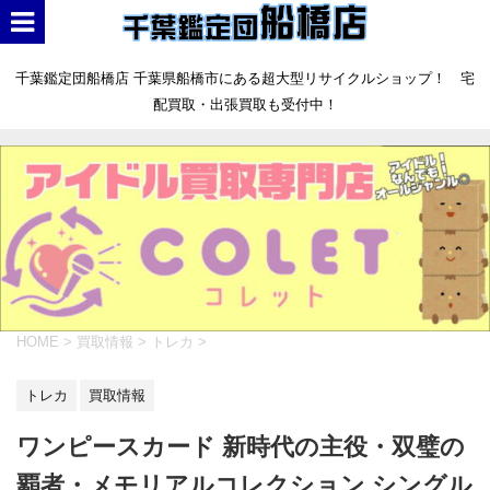
千葉鑑定団船橋店 千葉県船橋市にある超大型リサイクルショップ！ 宅
配買取・出張買取も受付中！
HOME
>
買取情報
>
トレカ
>
トレカ
買取情報
ワンピースカード 新時代の主役・双璧の
覇者・メモリアルコレクション シングル