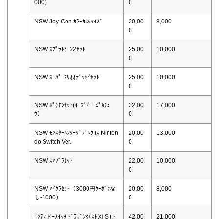
000）
0
NSW Joy-Con ｶﾗｰｶｽﾀﾏｲｽﾞ
20,00
8,000
0
NSW ｽﾌﾟﾗﾄｩｰﾝ2ｾｯﾄ
25,00
10,000
0
NSW ｽｰﾊﾟｰﾏﾘｵｵﾃﾞｯｾｲｾｯﾄ
25,00
10,000
0
NSW ﾎﾟｹﾓﾝｾｯﾄ(ｲｰﾌﾞｲ・ﾋﾟｶﾁｭ
32,00
17,000
ｳ）
0
NSW ﾓﾝｽﾀｰﾊﾝﾀｰﾀﾞﾌﾞﾙｸﾛｽ Ninten
20,00
13,000
do Switch Ver.
0
NSW ｽﾏﾌﾞﾗｾｯﾄ
22,00
10,000
0
NSW ﾏｲｸﾗｾｯﾄ（3000円ｸｰﾎﾟﾝな
20,00
8,000
し-1000）
0
ﾆﾝﾃﾝドｰｽｲｯﾁ ﾄﾞﾗｺﾞﾝｸｴｽﾄⅪ S ﾛﾄ
42,00
21,000