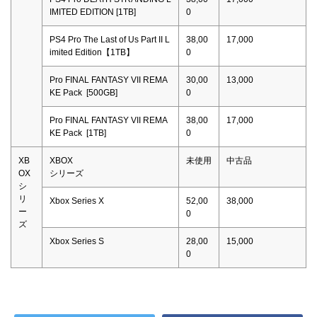
IMITED EDITION [1TB]
0
PS4 Pro The Last of Us Part II L
38,00
17,000
imited Edition【1TB】
0
Pro FINAL FANTASY VII REMA
30,00
13,000
KE Pack [500GB]
0
Pro FINAL FANTASY VII REMA
38,00
17,000
KE Pack [1TB]
0
XB
XBOX
未使用
中古品
OX
シリーズ
シ
リ
Xbox Series X
52,00
38,000
ー
0
ズ
Xbox Series S
28,00
15,000
0