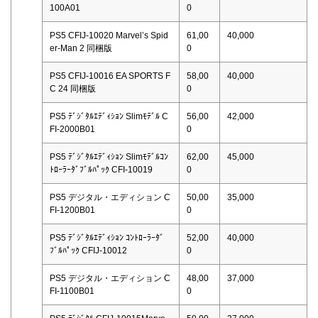
100A01
0
PS5 CFIJ-10020 Marvel’s Spid
61,00
40,000
er-Man 2 同梱版
0
PS5 CFIJ-10016 EA SPORTS F
58,00
40,000
C 24 同梱版
0
PS5 ﾃﾞｼﾞﾀﾙｴﾃﾞｨｼｮﾝ Slimﾓﾃﾞﾙ C
56,00
42,000
FI-2000B01
0
PS5 ﾃﾞｼﾞﾀﾙｴﾃﾞｨｼｮﾝ Slimﾓﾃﾞﾙｺﾝ
62,00
45,000
ﾄﾛｰﾗｰﾀﾞﾌﾞﾙﾊﾟｯｸ CFI-10019
0
PS5 デジタル・エディション C
50,00
35,000
FI-1200B01
0
PS5 ﾃﾞｼﾞﾀﾙｴﾃﾞｨｼｮﾝ ｺﾝﾄﾛｰﾗｰﾀﾞ
52,00
40,000
ﾌﾞﾙﾊﾟｯｸ CFIJ-10012
0
PS5 デジタル・エディション C
48,00
37,000
FI-1100B01
0