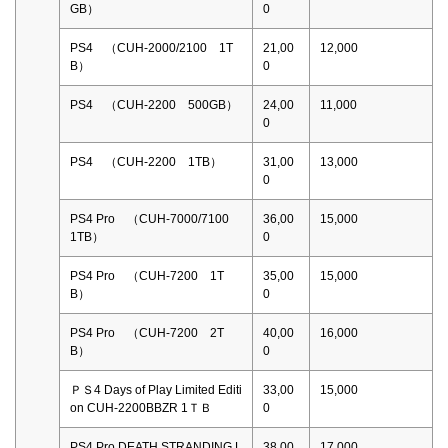
GB）
0
PS4 （CUH-2000/2100 1T
21,00
12,000
B）
0
PS4 （CUH-2200 500GB）
24,00
11,000
0
PS4 （CUH-2200 1TB）
31,00
13,000
0
PS4 Pro （CUH-7000/7100
36,00
15,000
1TB）
0
PS4 Pro （CUH-7200 1T
35,00
15,000
B）
0
PS4 Pro （CUH-7200 2T
40,00
16,000
B）
0
ＰＳ4 Days of Play Limited Editi
33,00
15,000
on CUH-2200BBZR 1ＴＢ
0
PS4 Pro DEATH STRANDING L
38,00
17,000