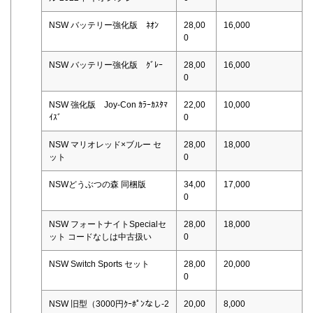
NSW バッテリー強化版 ﾈｵﾝ
28,00
16,000
0
NSW バッテリー強化版 ｸﾞﾚｰ
28,00
16,000
0
NSW 強化版 Joy-Con ｶﾗｰｶｽﾀﾏ
22,00
10,000
ｲｽﾞ
0
NSW マリオレッド×ブルー セ
28,00
18,000
ット
0
NSWどうぶつの森 同梱版
34,00
17,000
0
NSW フォートナイトSpecialセ
28,00
18,000
ット コードなしは中古扱い
0
NSW Switch Sports セット
28,00
20,000
0
NSW 旧型（3000円ｸｰﾎﾟﾝなし-2
20,00
8,000