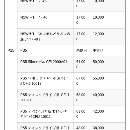
NSW ﾗｲﾄ （ﾌﾞﾙｰ）
17,00
10,000
0
NSW ﾗｲﾄ （ｺｰﾗﾙ）
17,00
10,000
0
NSW ﾗｲﾄ （あつまれどうぶつの
17,00
12,000
森 アロハ柄）
0
PS5
PS5
未使用
中古品
PS5 Slimモデル CFI-2000A01
61,00
50,000
0
PS5 ｺﾝﾄﾛｰﾗｰﾀﾞﾌﾞﾙﾊﾟｯｸ Slimﾓﾃﾞ
67,00
55,000
ﾙ CFIJ-10018
0
PS5 ディスクドライブ版 CFI-1
58,00
40,000
200A01
0
PS5 ﾃﾞｨｽｸﾄﾞﾗｲﾌﾞ版 ｺﾝﾄﾛｰﾗｰﾀﾞ
63,00
42,000
ﾌﾞﾙﾊﾟｯｸCFIJ-10011
0
PS5 ディスクドライブ版 CFI-1
48,00
38,000