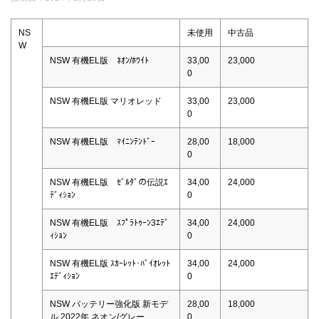
NS
未使用
中古品
W
NSW 有機EL版 ﾈｵﾝ/ﾎﾜｲﾄ
33,00
23,000
0
NSW 有機EL版 マリオレッド
33,00
23,000
0
NSW 有機EL版 ﾏｲﾆﾝﾃﾝﾄﾞｰ
28,00
18,000
0
NSW 有機EL版 ｾﾞﾙﾀﾞの伝説ｴ
34,00
24,000
ﾃﾞｨｼｮﾝ
0
NSW 有機EL版 ｽﾌﾟﾗﾄｩｰﾝ3ｴﾃﾞ
34,00
24,000
ｨｼｮﾝ
0
NSW 有機EL版 ｽｶｰﾚｯﾄ･ﾊﾞｲｵﾚｯﾄ
34,00
24,000
ｴﾃﾞｨｼｮﾝ
0
NSW バッテリー強化版 新モデ
28,00
18,000
ル 2022年 ネオン/グレー
0