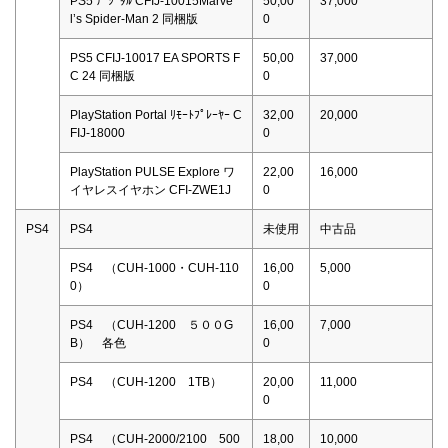
PS5 ﾃﾞｼﾞﾀﾙ CFIJ-10015Marve
50,00
37,000
l’s Spider-Man 2 同梱版
0
PS5 CFIJ-10017 EA SPORTS F
50,00
37,000
C 24 同梱版
0
PlayStation Portal ﾘﾓｰﾄﾌﾟﾚｰﾔｰ C
32,00
20,000
FIJ-18000
0
PlayStation PULSE Explore ワ
22,00
16,000
イヤレスイヤホン CFI-ZWE1J
0
PS4
PS4
未使用
中古品
PS4 （CUH-1000・CUH-110
16,00
5,000
0）
0
PS4 （CUH-1200 ５００G
16,00
7,000
B） 各色
0
PS4 （CUH-1200 1TB）
20,00
11,000
0
PS4 （CUH-2000/2100 500
18,00
10,000