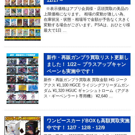
12/17～
※表示価格はアプリ会員様・店頭買取の美品の
上限価格になります。 相場の変動が激しい為、
在庫状況・状態・相場等で金額が予告なく大きく
変動する場合がございます。PSAは、おひとり様
最大で1日 …
新作・再販ガンプラ買取リスト更新し
ました！ 1/22～ プラスアップキャン
ペーンも実施中です！
新作・再販ガンプラ買取表 買取金額 HG ジーク
アクス ¥1,100 HGCE ライジングフリーダムガン
ダム ¥1,320 HGUC ギャンシュトローム（アグネ
ス・ギーベンラート専用機） ¥2,640 …
ワンピースカードBOXも高額買取実施
中です！ 12/7・12/8・12/9