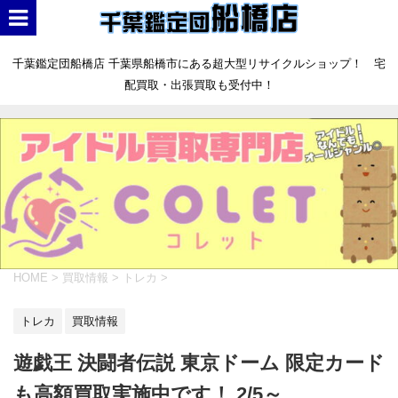
千葉鑑定団船橋店 千葉県船橋市にある超大型リサイクルショップ！ 宅
配買取・出張買取も受付中！
HOME
>
買取情報
>
トレカ
>
トレカ
買取情報
遊戯王 決闘者伝説 東京ドーム 限定カード
も高額買取実施中です！ 2/5～