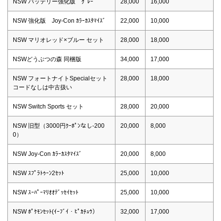
NSW バッテリー強化版 ｸﾞﾚｰ
28,000
16,000
NSW 強化版 Joy-Con ｶﾗｰｶｽﾀﾏｲｽﾞ
22,000
10,000
NSW マリオレッド×ブルー セット
28,000
18,000
NSWどうぶつの森 同梱版
34,000
17,000
NSW フォートナイトSpecialセット
28,000
18,000
コードなしは中古扱い
NSW Switch Sports セット
28,000
20,000
NSW 旧型（3000円ｸｰﾎﾟﾝなし-200
20,000
8,000
0）
NSW Joy-Con ｶﾗｰｶｽﾀﾏｲｽﾞ
20,000
8,000
NSW ｽﾌﾟﾗﾄｩｰﾝ2ｾｯﾄ
25,000
10,000
NSW ｽｰﾊﾟｰﾏﾘｵｵﾃﾞｯｾｲｾｯﾄ
25,000
10,000
NSW ﾎﾟｹﾓﾝｾｯﾄ(ｲｰﾌﾞｲ・ﾋﾟｶﾁｭｳ）
32,000
17,000