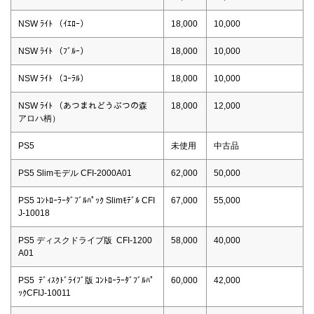
NSW ﾗｲﾄ （ｲｴﾛｰ）
18,000
10,000
NSW ﾗｲﾄ （ﾌﾞﾙｰ）
18,000
10,000
NSW ﾗｲﾄ （ｺｰﾗﾙ）
18,000
10,000
NSW ﾗｲﾄ （あつまれどうぶつの森
18,000
12,000
アロハ柄）
PS5
未使用
中古品
PS5 Slimモデル CFI-2000A01
62,000
50,000
PS5 ｺﾝﾄﾛｰﾗｰﾀﾞﾌﾞﾙﾊﾟｯｸ Slimﾓﾃﾞﾙ CFI
67,000
55,000
J-10018
PS5 ディスクドライブ版 CFI-1200
58,000
40,000
A01
PS5 ﾃﾞｨｽｸﾄﾞﾗｲﾌﾞ版 ｺﾝﾄﾛｰﾗｰﾀﾞﾌﾞﾙﾊﾟ
60,000
42,000
ｯｸCFIJ-10011