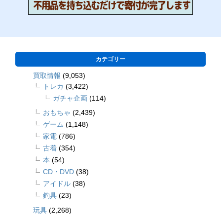
カテゴリー
買取情報
(9,053)
トレカ
(3,422)
ガチャ企画
(114)
おもちゃ
(2,439)
ゲーム
(1,148)
家電
(786)
古着
(354)
本
(54)
CD・DVD
(38)
アイドル
(38)
釣具
(23)
玩具
(2,268)