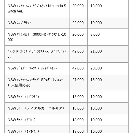
NSW ﾓﾝｽﾀｰﾊﾝﾀｰﾀﾞﾌﾞﾙｸﾛｽ Nintendo S
20,000
13,000
witch Ver.
NSW ｽﾏﾌﾞﾗｾｯﾄ
22,000
10,000
NSW ﾏｲｸﾗｾｯﾄ（3000円ｸｰﾎﾟﾝなし-10
20,000
8,000
00）
ﾆﾝﾃﾝドｰｽｲｯﾁ ﾄﾞﾗｺﾞﾝｸｴｽﾄⅪ S ﾛﾄｴﾃﾞｨｼ
42,000
21,000
ｮﾝ
NSW ﾃﾞｨｽﾞﾆｰﾂﾑﾂﾑ ﾌｪｽﾃｨﾊﾞﾙｾｯﾄ
47,000
20,000
NSW ﾓﾝｽﾀｰﾊﾝﾀｰﾗｲｽﾞ SPｴﾃﾞｨｼｮﾝ(ｺｰ
27,000
15,000
ﾄﾞ未使用のみ)
NSW ﾗｲﾄ （ﾏｾﾞﾝﾀﾞ）
18,000
10,000
NSW ﾗｲﾄ （ディアルガ・パルキア）
18,000
10,000
NSW ﾗｲﾄ （ｸﾞﾚｰ）
18,000
10,000
NSW ﾗｲﾄ （ﾀｰｺｲｽﾞ）
18,000
10,000