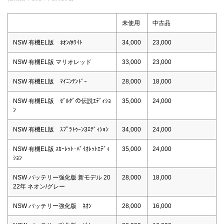
未使用
中古品
NSW 有機EL版 ﾈｵﾝ/ﾎﾜｲﾄ
34,000
23,000
NSW 有機EL版 マリオレッド
33,000
23,000
NSW 有機EL版 ﾏｲﾆﾝﾃﾝﾄﾞｰ
28,000
18,000
NSW 有機EL版 ｾﾞﾙﾀﾞの伝説ｴﾃﾞｨｼｮ
35,000
24,000
ﾝ
NSW 有機EL版 ｽﾌﾟﾗﾄｩｰﾝ3ｴﾃﾞｨｼｮﾝ
34,000
24,000
NSW 有機EL版 ｽｶｰﾚｯﾄ･ﾊﾞｲｵﾚｯﾄｴﾃﾞｨ
35,000
24,000
ｼｮﾝ
NSW バッテリー強化版 新モデル 20
28,000
18,000
22年 ネオン/グレー
NSW バッテリー強化版 ﾈｵﾝ
28,000
16,000