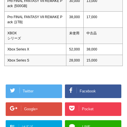
Pro FINAL FANTASY VII REMAKE P
30,000
13,000
ack [500GB]
Pro FINAL FANTASY VII REMAKE P
38,000
17,000
ack [1TB]
XBOX
未使用
中古品
シリーズ
Xbox Series X
52,000
38,000
Xbox Series S
28,000
15,000
Twitter
Facebook
Google+
Pocket
B!
はてブ
LINE