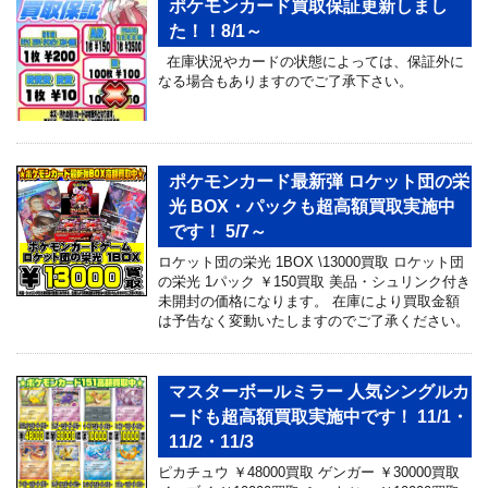
ポケモンカード買取保証更新しまし
た！！8/1～
在庫状況やカードの状態によっては、保証外に
なる場合もありますのでご了承下さい。
ポケモンカード最新弾 ロケット団の栄
光 BOX・パックも超高額買取実施中
です！ 5/7～
ロケット団の栄光 1BOX \13000買取 ロケット団
の栄光 1パック ￥150買取 美品・シュリンク付き
未開封の価格になります。 在庫により買取金額
は予告なく変動いたしますのでご了承ください。
マスターボールミラー 人気シングルカ
ードも超高額買取実施中です！ 11/1・
11/2・11/3
ピカチュウ ￥48000買取 ゲンガー ￥30000買取