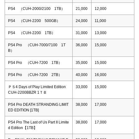
PS4 （CUH-2000/2100 1TB）
21,000
12,000
PS4 （CUH-2200 500GB）
24,000
11,000
PS4 （CUH-2200 1TB）
31,000
13,000
PS4 Pro （CUH-7000/7100 1T
36,000
15,000
B）
PS4 Pro （CUH-7200 1TB）
35,000
15,000
PS4 Pro （CUH-7200 2TB）
40,000
16,000
ＰＳ4 Days of Play Limited Edition
33,000
15,000
CUH-2200BBZR 1ＴＢ
PS4 Pro DEATH STRANDING LIMIT
38,000
17,000
ED EDITION [1TB]
PS4 Pro The Last of Us Part II Limite
38,000
17,000
d Edition【1TB】