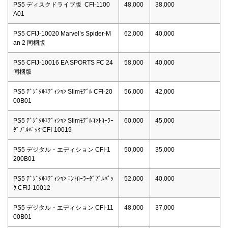
PS5 ディスクドライブ版 CFI-1100
48,000
38,000
A01
PS5 CFIJ-10020 Marvel’s Spider-M
62,000
40,000
an 2 同梱版
PS5 CFIJ-10016 EA SPORTS FC 24
58,000
40,000
同梱版
PS5 ﾃﾞｼﾞﾀﾙｴﾃﾞｨｼｮﾝ Slimﾓﾃﾞﾙ CFI-20
56,000
42,000
00B01
PS5 ﾃﾞｼﾞﾀﾙｴﾃﾞｨｼｮﾝ Slimﾓﾃﾞﾙｺﾝﾄﾛｰﾗｰ
60,000
45,000
ﾀﾞﾌﾞﾙﾊﾟｯｸ CFI-10019
PS5 デジタル・エディション CFI-1
50,000
35,000
200B01
PS5 ﾃﾞｼﾞﾀﾙｴﾃﾞｨｼｮﾝ ｺﾝﾄﾛｰﾗｰﾀﾞﾌﾞﾙﾊﾟｯ
52,000
40,000
ｸ CFIJ-10012
PS5 デジタル・エディション CFI-11
48,000
37,000
00B01