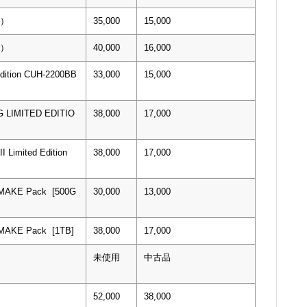
B）
35,000
15,000
B）
40,000
16,000
Edition CUH-2200BB
33,000
15,000
 LIMITED EDITIO
38,000
17,000
I Limited Edition
38,000
17,000
EMAKE Pack [500G
30,000
13,000
EMAKE Pack [1TB]
38,000
17,000
未使用
中古品
52,000
38,000