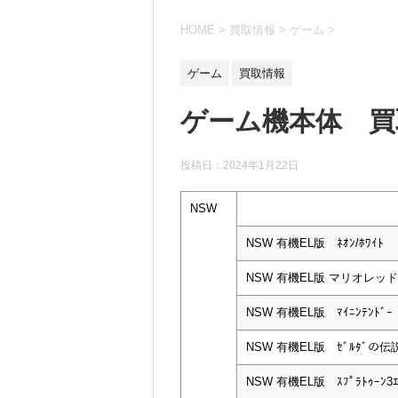
HOME
>
買取情報
>
ゲーム
>
ゲーム
買取情報
ゲーム機本体 買取情
投稿日：
2024年1月22日
NSW
NSW 有機EL版 ﾈｵﾝ/ﾎﾜｲﾄ
NSW 有機EL版 マリオレッド
NSW 有機EL版 ﾏｲﾆﾝﾃﾝﾄﾞｰ
NSW 有機EL版 ｾﾞﾙﾀﾞの伝説ｴ
NSW 有機EL版 ｽﾌﾟﾗﾄｩｰﾝ3ｴ