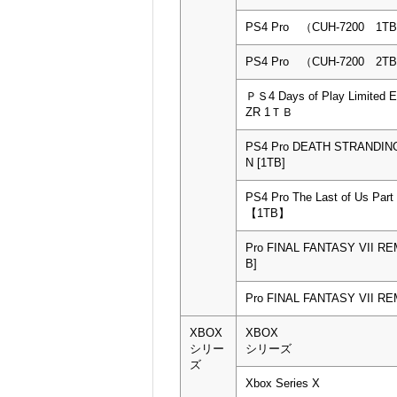
PS4 Pro （CUH-7200 1T
PS4 Pro （CUH-7200 2T
ＰＳ4 Days of Play Limited 
ZR 1ＴＢ
PS4 Pro DEATH STRANDING
N [1TB]
PS4 Pro The Last of Us Part I
【1TB】
Pro FINAL FANTASY VII R
B]
Pro FINAL FANTASY VII R
XBOX
XBOX
シリー
シリーズ
ズ
Xbox Series X