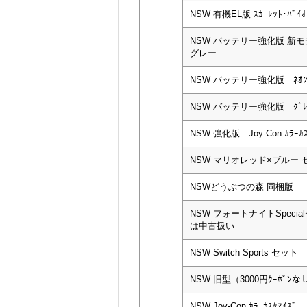
NSW 有機EL版 ｽｶｰﾚｯﾄ･ﾊﾞｲｵﾚ
NSW バッテリー強化版 新モデ
グレー
NSW バッテリー強化版 ﾈｵ
NSW バッテリー強化版 ｸﾞﾚ
NSW 強化版 Joy-Con ｶﾗｰｶｽ
NSW マリオレッド×ブルー 
NSWどうぶつの森 同梱版
NSW フォートナイトSpeci
は中古扱い
NSW Switch Sports セット
NSW 旧型（3000円ｸｰﾎﾟﾝなし
NSW Joy-Con ｶﾗｰｶｽﾀﾏｲｽﾞ