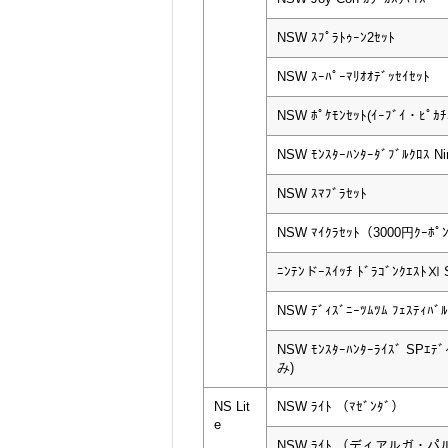
NSW ｽﾌﾟﾗﾄｩｰﾝ2ｾｯﾄ
NSW ｽｰﾊﾟｰﾏﾘｵｵﾃﾞｯｾｲｾｯﾄ
NSW ﾎﾟｹﾓﾝｾｯﾄ(ｲｰﾌﾞｲ・ﾋﾟｶ
NSW ﾓﾝｽﾀｰﾊﾝﾀｰﾀﾞﾌﾞﾙｸﾛｽ Nin
NSW ｽﾏﾌﾞﾗｾｯﾄ
NSW ﾏｲｸﾗｾｯﾄ（3000円ｸｰﾎﾟ
ﾆﾝﾃﾝドｰｽｲｯﾁ ﾄﾞﾗｺﾞﾝｸｴｽﾄⅪ 
NSW ﾃﾞｨｽﾞﾆｰﾂﾑﾂﾑ ﾌｪｽﾃｨﾊﾞﾙ
NSW ﾓﾝｽﾀｰﾊﾝﾀｰﾗｲｽﾞ SPｴ
み)
NS Lit
NSW ﾗｲﾄ （ﾏｾﾞﾝﾀﾞ）
e
NSW ﾗｲﾄ （ディアルガ・