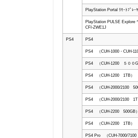
PlayStation Portal ﾘﾓｰﾄﾌﾟﾚｰ
PlayStation PULSE Exp
CFI-ZWE1J
PS4
PS4
PS4 （CUH-1000・CUH-11
PS4 （CUH-1200 ５０
PS4 （CUH-1200 1TB）
PS4 （CUH-2000/2100 5
PS4 （CUH-2000/2100 1
PS4 （CUH-2200 500GB
PS4 （CUH-2200 1TB）
PS4 Pro （CUH-7000/710