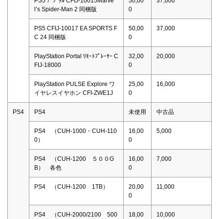
PS5 ﾃﾞｼﾞﾀﾙ CFIJ-10015Marve
50,00
37,000
l’s Spider-Man 2 同梱版
0
PS5 CFIJ-10017 EA SPORTS F
50,00
37,000
C 24 同梱版
0
PlayStation Portal ﾘﾓｰﾄﾌﾟﾚｰﾔｰ C
32,00
20,000
FIJ-18000
0
PlayStation PULSE Explore ワ
25,00
16,000
イヤレスイヤホン CFI-ZWE1J
0
PS4
PS4
未使用
中古品
PS4 （CUH-1000・CUH-110
16,00
5,000
0）
0
PS4 （CUH-1200 ５００G
16,00
7,000
B） 各色
0
PS4 （CUH-1200 1TB）
20,00
11,000
0
PS4 （CUH-2000/2100 500
18,00
10,000