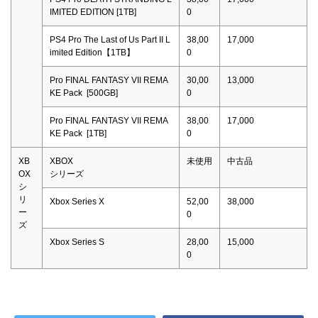
IMITED EDITION [1TB]
0
PS4 Pro The Last of Us Part II L
38,00
17,000
imited Edition【1TB】
0
Pro FINAL FANTASY VII REMA
30,00
13,000
KE Pack [500GB]
0
Pro FINAL FANTASY VII REMA
38,00
17,000
KE Pack [1TB]
0
XB
XBOX
未使用
中古品
OX
シリーズ
シ
リ
Xbox Series X
52,00
38,000
ー
0
ズ
Xbox Series S
28,00
15,000
0