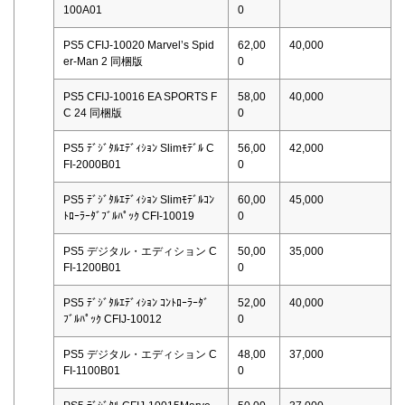
100A01
0
PS5 CFIJ-10020 Marvel’s Spid
62,00
40,000
er-Man 2 同梱版
0
PS5 CFIJ-10016 EA SPORTS F
58,00
40,000
C 24 同梱版
0
PS5 ﾃﾞｼﾞﾀﾙｴﾃﾞｨｼｮﾝ Slimﾓﾃﾞﾙ C
56,00
42,000
FI-2000B01
0
PS5 ﾃﾞｼﾞﾀﾙｴﾃﾞｨｼｮﾝ Slimﾓﾃﾞﾙｺﾝ
60,00
45,000
ﾄﾛｰﾗｰﾀﾞﾌﾞﾙﾊﾟｯｸ CFI-10019
0
PS5 デジタル・エディション C
50,00
35,000
FI-1200B01
0
PS5 ﾃﾞｼﾞﾀﾙｴﾃﾞｨｼｮﾝ ｺﾝﾄﾛｰﾗｰﾀﾞ
52,00
40,000
ﾌﾞﾙﾊﾟｯｸ CFIJ-10012
0
PS5 デジタル・エディション C
48,00
37,000
FI-1100B01
0