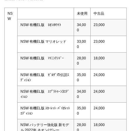
NS
未使用
中古品
W
NSW 有機EL版 ﾈｵﾝ/ﾎﾜｲﾄ
34,00
23,000
0
NSW 有機EL版 マリオレッド
33,00
23,000
0
NSW 有機EL版 ﾏｲﾆﾝﾃﾝﾄﾞｰ
28,00
18,000
0
NSW 有機EL版 ｾﾞﾙﾀﾞの伝説ｴ
35,00
24,000
ﾃﾞｨｼｮﾝ
0
NSW 有機EL版 ｽﾌﾟﾗﾄｩｰﾝ3ｴﾃﾞ
34,00
24,000
ｨｼｮﾝ
0
NSW 有機EL版 ｽｶｰﾚｯﾄ･ﾊﾞｲｵﾚｯﾄ
35,00
24,000
ｴﾃﾞｨｼｮﾝ
0
NSW バッテリー強化版 新モデ
28,00
18,000
ル 2022年 ネオン/グレー
0