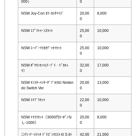
000）
0
NSW Joy-Con ｶﾗｰｶｽﾀﾏｲｽﾞ
20,00
8,000
0
NSW ｽﾌﾟﾗﾄｩｰﾝ2ｾｯﾄ
25,00
10,000
0
NSW ｽｰﾊﾟｰﾏﾘｵｵﾃﾞｯｾｲｾｯﾄ
25,00
10,000
0
NSW ﾎﾟｹﾓﾝｾｯﾄ(ｲｰﾌﾞｲ・ﾋﾟｶﾁｭ
32,00
17,000
ｳ）
0
NSW ﾓﾝｽﾀｰﾊﾝﾀｰﾀﾞﾌﾞﾙｸﾛｽ Ninten
20,00
13,000
do Switch Ver.
0
NSW ｽﾏﾌﾞﾗｾｯﾄ
22,00
10,000
0
NSW ﾏｲｸﾗｾｯﾄ（3000円ｸｰﾎﾟﾝな
20,00
8,000
し-1000）
0
ﾆﾝﾃﾝドｰｽｲｯﾁ ﾄﾞﾗｺﾞﾝｸｴｽﾄⅪ S ﾛﾄ
42,00
21,000