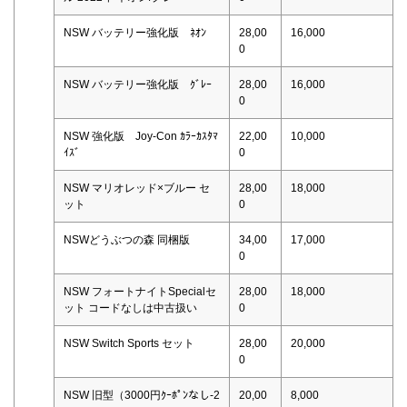
NSW バッテリー強化版 ﾈｵﾝ
28,00
16,000
0
NSW バッテリー強化版 ｸﾞﾚｰ
28,00
16,000
0
NSW 強化版 Joy-Con ｶﾗｰｶｽﾀﾏ
22,00
10,000
ｲｽﾞ
0
NSW マリオレッド×ブルー セ
28,00
18,000
ット
0
NSWどうぶつの森 同梱版
34,00
17,000
0
NSW フォートナイトSpecialセ
28,00
18,000
ット コードなしは中古扱い
0
NSW Switch Sports セット
28,00
20,000
0
NSW 旧型（3000円ｸｰﾎﾟﾝなし-2
20,00
8,000