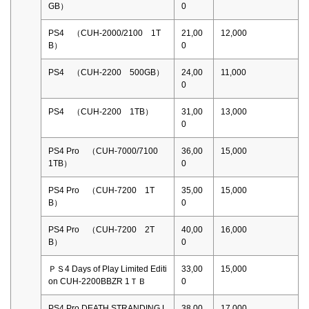
GB）
0
PS4 （CUH-2000/2100 1T
21,00
12,000
B）
0
PS4 （CUH-2200 500GB）
24,00
11,000
0
PS4 （CUH-2200 1TB）
31,00
13,000
0
PS4 Pro （CUH-7000/7100
36,00
15,000
1TB）
0
PS4 Pro （CUH-7200 1T
35,00
15,000
B）
0
PS4 Pro （CUH-7200 2T
40,00
16,000
B）
0
ＰＳ4 Days of Play Limited Editi
33,00
15,000
on CUH-2200BBZR 1ＴＢ
0
PS4 Pro DEATH STRANDING L
38,00
17,000