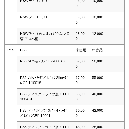
NSW ﾗｲﾄ （ﾌﾞﾙｰ）
18,00
10,000
0
NSW ﾗｲﾄ （ｺｰﾗﾙ）
18,00
10,000
0
NSW ﾗｲﾄ （あつまれどうぶつの
18,00
12,000
森 アロハ柄）
0
PS5
PS5
未使用
中古品
PS5 Slimモデル CFI-2000A01
62,00
50,000
0
PS5 ｺﾝﾄﾛｰﾗｰﾀﾞﾌﾞﾙﾊﾟｯｸ Slimﾓﾃﾞ
67,00
55,000
ﾙ CFIJ-10018
0
PS5 ディスクドライブ版 CFI-1
58,00
40,000
200A01
0
PS5 ﾃﾞｨｽｸﾄﾞﾗｲﾌﾞ版 ｺﾝﾄﾛｰﾗｰﾀﾞ
60,00
42,000
ﾌﾞﾙﾊﾟｯｸCFIJ-10011
0
PS5 ディスクドライブ版 CFI-1
48,00
38,000