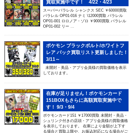
買取実施中です！ 4/22・4/23
スーパーパラレル シャンクス SEC ￥60000買取
パラレル OP01-016 ナミ \12000買取 パラレル
OP01-001 ロロノア・ゾロ ￥9000買取 パラレル
OP01-002 リー …
ポケモン ブラックボルト/ホワイトフ
レア パック買取リスト更新しました！
3/11～
未開封・美品・アプリ会員様の買取価格を表示
しております。
在庫が足りません！ポケモンカード
151BOXもさらに高額買取実施中で
す！ 9/3・9/4
ポケモンカード151 ￥17000買取 未開封・美品・
シュリンク付きの店頭・アプリ会員様の買取価格
を表示しております。 在庫により金額が上下す
る場合と買取上限や、お振込対応になる場合がご