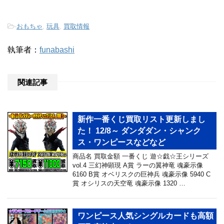
-
おもちゃ
,
玩具
,
買取情報
執筆者：
funabashi
関連記事
新作一番くじ買取リスト更新しまし
た！ 12/8～ ダンダダン・シャンク
ス・ワンピースなどなど
商品名 買取金額 一番くじ 遊☆戯☆王シリーズ
vol.4 三幻神顕現 A賞 ラーの翼神竜 魂豪示像
6160 B賞 オベリスクの巨神兵 魂豪示像 5940 C
賞 オシリスの天空竜 魂豪示像 1320 …
ワンピース人気シングルカードも高額