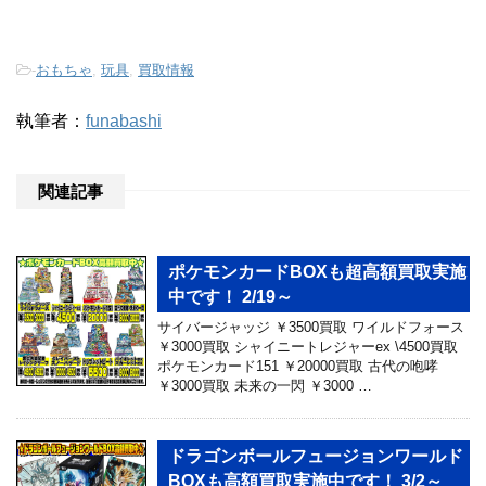
-
おもちゃ
,
玩具
,
買取情報
執筆者：
funabashi
関連記事
ポケモンカードBOXも超高額買取実施
中です！ 2/19～
サイバージャッジ ￥3500買取 ワイルドフォース
￥3000買取 シャイニートレジャーex \4500買取
ポケモンカード151 ￥20000買取 古代の咆哮
￥3000買取 未来の一閃 ￥3000 …
ドラゴンボールフュージョンワールド
BOXも高額買取実施中です！ 3/2～