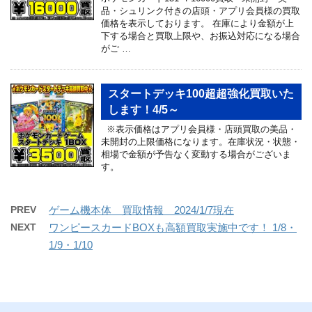
品・シュリンク付きの店頭・アプリ会員様の買取
価格を表示しております。 在庫により金額が上
下する場合と買取上限や、お振込対応になる場合
がご …
スタートデッキ100超超強化買取いた
します！4/5～
※表示価格はアプリ会員様・店頭買取の美品・
未開封の上限価格になります。在庫状況・状態・
相場で金額が予告なく変動する場合がございま
す。
PREV
ゲーム機本体 買取情報 2024/1/7現在
NEXT
ワンピースカードBOXも高額買取実施中です！ 1/8・
1/9・1/10