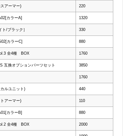
ルスアーマー)
220
2[カラーA]
1320
イト/ブラック］
330
2[カラーC]
880
.3 全4種 BOX
1760
TERS 互換オプションパーツセット
3850
1760
ニカルユニット)
440
イトアーマー)
110
1[カラーB]
880
.2 全4種 BOX
2000