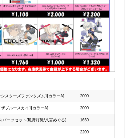
ァシスターズファンタズム1[カラーA]
2000
ドザブルースカイ1[カラーA]
2000
スパーツセット(風野灯織/八宮めぐる)
1650
2200