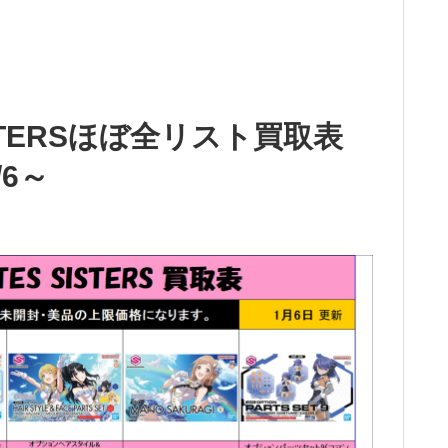
SISTERSほぼ全リスト買取表
6～