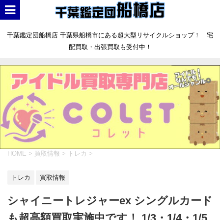
千葉鑑定団船橋店 千葉県船橋市にある超大型リサイクルショップ！ 宅
配買取・出張買取も受付中！
HOME
>
買取情報
>
トレカ
>
トレカ
買取情報
シャイニートレジャーex シングルカード
も超高額買取実施中です！ 1/3・1/4・1/5