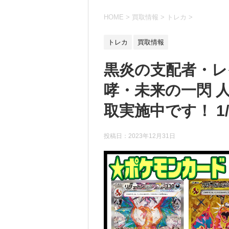
HOME
>
買取情報
>
トレカ
>
トレカ
買取情報
黒炎の支配者・レ
哮・未来の一閃 
取実施中です！ 1/1
投稿日：
2023年12月31日