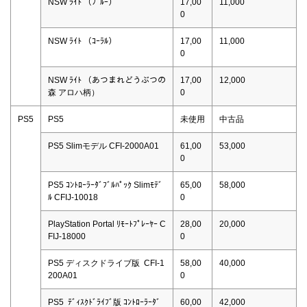
NSW ﾗｲﾄ （ﾌﾞﾙｰ）
17,00
11,000
0
NSW ﾗｲﾄ （ｺｰﾗﾙ）
17,00
11,000
0
NSW ﾗｲﾄ （あつまれどうぶつの
17,00
12,000
森 アロハ柄）
0
PS5
PS5
未使用
中古品
PS5 Slimモデル CFI-2000A01
61,00
53,000
0
PS5 ｺﾝﾄﾛｰﾗｰﾀﾞﾌﾞﾙﾊﾟｯｸ Slimﾓﾃﾞ
65,00
58,000
ﾙ CFIJ-10018
0
PlayStation Portal ﾘﾓｰﾄﾌﾟﾚｰﾔｰ C
28,00
20,000
FIJ-18000
0
PS5 ディスクドライブ版 CFI-1
58,00
40,000
200A01
0
PS5 ﾃﾞｨｽｸﾄﾞﾗｲﾌﾞ版 ｺﾝﾄﾛｰﾗｰﾀﾞ
60,00
42,000