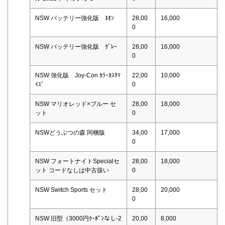
NSW バッテリー強化版 ﾈｵﾝ
28,00
16,000
0
NSW バッテリー強化版 ｸﾞﾚｰ
28,00
16,000
0
NSW 強化版 Joy-Con ｶﾗｰｶｽﾀﾏ
22,00
10,000
ｲｽﾞ
0
NSW マリオレッド×ブルー セ
28,00
18,000
ット
0
NSWどうぶつの森 同梱版
34,00
17,000
0
NSW フォートナイトSpecialセ
28,00
18,000
ット コードなしは中古扱い
0
NSW Switch Sports セット
28,00
20,000
0
NSW 旧型（3000円ｸｰﾎﾟﾝなし-2
20,00
8,000