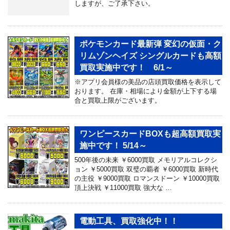
しますが、ご了承下さい。
ポケモンカード最新弾 変幻の仮面・ク
リムゾンヘイズ シングルカードも高額
買取実施中です！ 6/1～
※アプリ会員様の美品の店頭買取価格を表示して
おります。 在庫・相場により金額が上下する場
合と買取上限がございます。
ワンピースカードBOXも超高額買取実
施中です！ 5/14～
500年後の未来 ￥6000買取 メモリアルコレクシ
ョン ￥5000買取 双璧の覇者 ￥6000買取 新時代
の主役 ￥9000買取 ロマンスドーン ￥10000買取
頂上決戦 ￥11000買取 強大な …
電動工具、買取強化中！！