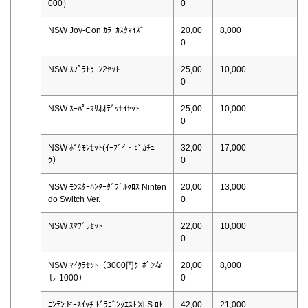
000）
0
NSW Joy-Con ｶﾗｰｶｽﾀﾏｲｽﾞ
20,00
8,000
0
NSW ｽﾌﾟﾗﾄｩｰﾝ2ｾｯﾄ
25,00
10,000
0
NSW ｽｰﾊﾟｰﾏﾘｵｵﾃﾞｯｾｲｾｯﾄ
25,00
10,000
0
NSW ﾎﾟｹﾓﾝｾｯﾄ(ｲｰﾌﾞｲ・ﾋﾟｶﾁｭ
32,00
17,000
ｳ）
0
NSW ﾓﾝｽﾀｰﾊﾝﾀｰﾀﾞﾌﾞﾙｸﾛｽ Ninten
20,00
13,000
do Switch Ver.
0
NSW ｽﾏﾌﾞﾗｾｯﾄ
22,00
10,000
0
NSW ﾏｲｸﾗｾｯﾄ（3000円ｸｰﾎﾟﾝな
20,00
8,000
し-1000）
0
ﾆﾝﾃﾝドｰｽｲｯﾁ ﾄﾞﾗｺﾞﾝｸｴｽﾄⅪ S ﾛﾄ
42,00
21,000