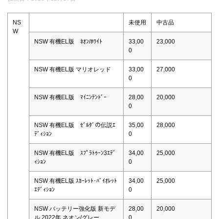
NS
未使用
中古品
W
NSW 有機EL版 ﾈｵﾝ/ﾎﾜｲﾄ
33,00
23,000
0
NSW 有機EL版 マリオレッド
33,00
27,000
0
NSW 有機EL版 ﾏｲﾆﾝﾃﾝﾄﾞｰ
28,00
20,000
0
NSW 有機EL版 ｾﾞﾙﾀﾞの伝説ｴ
35,00
28,000
ﾃﾞｨｼｮﾝ
0
NSW 有機EL版 ｽﾌﾟﾗﾄｩｰﾝ3ｴﾃﾞ
34,00
25,000
ｨｼｮﾝ
0
NSW 有機EL版 ｽｶｰﾚｯﾄ･ﾊﾞｲｵﾚｯﾄ
34,00
25,000
ｴﾃﾞｨｼｮﾝ
0
NSW バッテリー強化版 新モデ
28,00
20,000
ル 2022年 ネオン/グレー
0