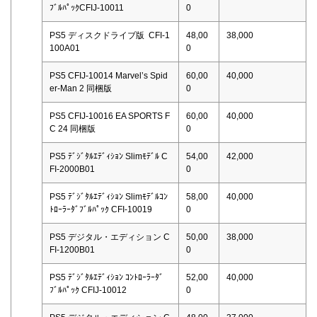
ﾌﾞﾙﾊﾟｯｸCFIJ-10011
0
PS5 ディスクドライブ版 CFI-1
48,00
38,000
100A01
0
PS5 CFIJ-10014 Marvel’s Spid
60,00
40,000
er-Man 2 同梱版
0
PS5 CFIJ-10016 EA SPORTS F
60,00
40,000
C 24 同梱版
0
PS5 ﾃﾞｼﾞﾀﾙｴﾃﾞｨｼｮﾝ Slimﾓﾃﾞﾙ C
54,00
42,000
FI-2000B01
0
PS5 ﾃﾞｼﾞﾀﾙｴﾃﾞｨｼｮﾝ Slimﾓﾃﾞﾙｺﾝ
58,00
40,000
ﾄﾛｰﾗｰﾀﾞﾌﾞﾙﾊﾟｯｸ CFI-10019
0
PS5 デジタル・エディション C
50,00
38,000
FI-1200B01
0
PS5 ﾃﾞｼﾞﾀﾙｴﾃﾞｨｼｮﾝ ｺﾝﾄﾛｰﾗｰﾀﾞ
52,00
40,000
ﾌﾞﾙﾊﾟｯｸ CFIJ-10012
0