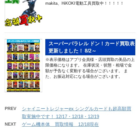
makita、HiKOKI電動工具買取中！！！！！
スーパーパラレル ドン！カード買取表
更新しました！ 8/2～
※表示価格はアプリ会員様・店頭買取の美品の上
限価格になります。 在庫状況・状態・相場で金
額が予告なく変動する場合がございます。 ま
た、お振込対応になる場合がございます。
PREV
シャイニートレジャーex シングルカードも超高額買
取実施中です！ 12/17・12/18・12/19
NEXT
ゲーム機本体 買取情報 12/18現在