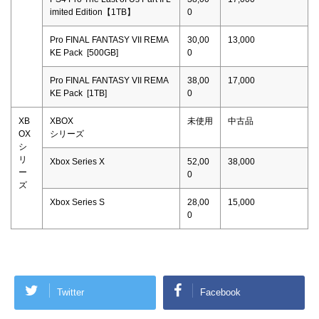
imited Edition【1TB】
0
Pro FINAL FANTASY VII REMA
30,00
13,000
KE Pack [500GB]
0
Pro FINAL FANTASY VII REMA
38,00
17,000
KE Pack [1TB]
0
XB
XBOX
未使用
中古品
OX
シリーズ
シ
リ
Xbox Series X
52,00
38,000
ー
0
ズ
Xbox Series S
28,00
15,000
0
Twitter
Facebook