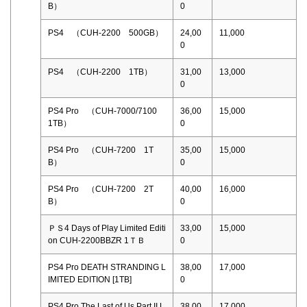
B）
0
PS4 （CUH-2200 500GB）
24,00
11,000
0
PS4 （CUH-2200 1TB）
31,00
13,000
0
PS4 Pro （CUH-7000/7100
36,00
15,000
1TB）
0
PS4 Pro （CUH-7200 1T
35,00
15,000
B）
0
PS4 Pro （CUH-7200 2T
40,00
16,000
B）
0
ＰＳ4 Days of Play Limited Editi
33,00
15,000
on CUH-2200BBZR 1ＴＢ
0
PS4 Pro DEATH STRANDING L
38,00
17,000
IMITED EDITION [1TB]
0
PS4 Pro The Last of Us Part II L
38,00
17,000