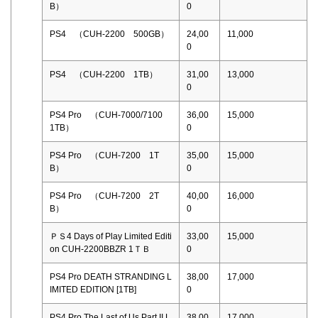
B）
0
PS4 （CUH-2200 500GB）
24,00
11,000
0
PS4 （CUH-2200 1TB）
31,00
13,000
0
PS4 Pro （CUH-7000/7100
36,00
15,000
1TB）
0
PS4 Pro （CUH-7200 1T
35,00
15,000
B）
0
PS4 Pro （CUH-7200 2T
40,00
16,000
B）
0
ＰＳ4 Days of Play Limited Editi
33,00
15,000
on CUH-2200BBZR 1ＴＢ
0
PS4 Pro DEATH STRANDING L
38,00
17,000
IMITED EDITION [1TB]
0
PS4 Pro The Last of Us Part II L
38,00
17,000