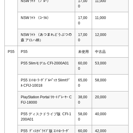
NSW ﾗｲﾄ （ﾌﾞﾙｰ）
17,00
11,000
0
NSW ﾗｲﾄ （ｺｰﾗﾙ）
17,00
11,000
0
NSW ﾗｲﾄ （あつまれどうぶつの
17,00
12,000
森 アロハ柄）
0
PS5
PS5
未使用
中古品
PS5 Slimモデル CFI-2000A01
60,00
53,000
0
PS5 ｺﾝﾄﾛｰﾗｰﾀﾞﾌﾞﾙﾊﾟｯｸ Slimﾓﾃﾞ
65,00
58,000
ﾙ CFIJ-10018
0
PlayStation Portal ﾘﾓｰﾄﾌﾟﾚｰﾔｰ C
38,00
20,000
FIJ-18000
0
PS5 ディスクドライブ版 CFI-1
58,00
40,000
200A01
0
PS5 ﾃﾞｨｽｸﾄﾞﾗｲﾌﾞ版 ｺﾝﾄﾛｰﾗｰﾀﾞ
60,00
42,000