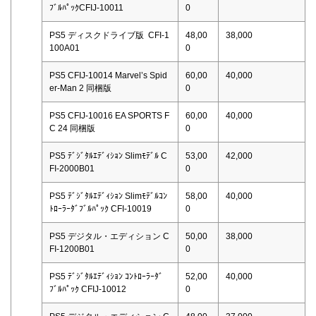
ﾌﾞﾙﾊﾟｯｸCFIJ-10011
0
PS5 ディスクドライブ版 CFI-1
48,00
38,000
100A01
0
PS5 CFIJ-10014 Marvel’s Spid
60,00
40,000
er-Man 2 同梱版
0
PS5 CFIJ-10016 EA SPORTS F
60,00
40,000
C 24 同梱版
0
PS5 ﾃﾞｼﾞﾀﾙｴﾃﾞｨｼｮﾝ Slimﾓﾃﾞﾙ C
53,00
42,000
FI-2000B01
0
PS5 ﾃﾞｼﾞﾀﾙｴﾃﾞｨｼｮﾝ Slimﾓﾃﾞﾙｺﾝ
58,00
40,000
ﾄﾛｰﾗｰﾀﾞﾌﾞﾙﾊﾟｯｸ CFI-10019
0
PS5 デジタル・エディション C
50,00
38,000
FI-1200B01
0
PS5 ﾃﾞｼﾞﾀﾙｴﾃﾞｨｼｮﾝ ｺﾝﾄﾛｰﾗｰﾀﾞ
52,00
40,000
ﾌﾞﾙﾊﾟｯｸ CFIJ-10012
0