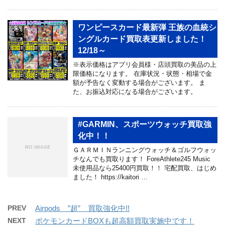
ワンピースカード最新弾 王族の血統シ
ングルカード買取表更新しました！
12/18～
※表示価格はアプリ会員様・店頭買取の美品の上
限価格になります。 在庫状況・状態・相場で金
額が予告なく変動する場合がございます。 ま
た、お振込対応になる場合がございます。
#GARMIN、スポーツウォッチ買取強
化中！！
ＧＡＲＭＩＮランニングウォッチ＆ゴルフウォッ
チなんでも買取ります！ ForeAthlete245 Music
未使用品なら25400円買取！！ 宅配買取、はじめ
ました！ https://kaitori …
PREV
Airpods ”超” 買取強化中!!
NEXT
ポケモンカードBOXも超高額買取実施中です！