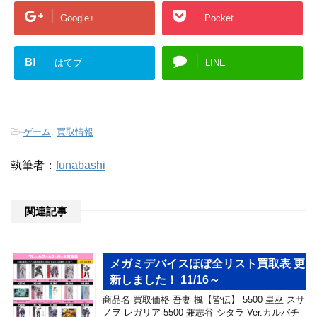
Google+
Pocket
B!
はてブ
LINE
-
ゲーム
,
買取情報
執筆者：
funabashi
関連記事
メガミデバイスほぼ全リスト買取表 更
新しました！ 11/16～
商品名 買取価格 吾妻 楓【皆伝】 5500 皇巫 スサ
ノヲ レガリア 5500 兼志谷 シタラ Ver.カルバチ