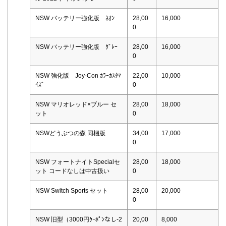
NSW バッテリー強化版 ﾈｵﾝ
28,00
16,000
0
NSW バッテリー強化版 ｸﾞﾚｰ
28,00
16,000
0
NSW 強化版 Joy-Con ｶﾗｰｶｽﾀﾏ
22,00
10,000
ｲｽﾞ
0
NSW マリオレッド×ブルー セ
28,00
18,000
ット
0
NSWどうぶつの森 同梱版
34,00
17,000
0
NSW フォートナイトSpecialセ
28,00
18,000
ット コードなしは中古扱い
0
NSW Switch Sports セット
28,00
20,000
0
NSW 旧型（3000円ｸｰﾎﾟﾝなし-2
20,00
8,000