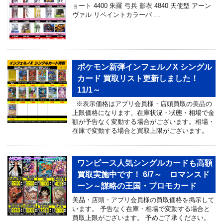
ョート 4400 朱羅 弓兵 影衣 4840 天使型 アーン
ヴァル リペイントカラーバ …
ポケモン新弾インフェルノX シングル
カード 買取リスト更新しました！
11/1～
※表示価格はアプリ会員様・店頭買取の美品の
上限価格になります。在庫状況・状態・相場で金
額が予告なく変動する場合がございます。相場・
在庫で変動する場合と買取上限がございます。
ワンピース人気シングルカードも高額
買取実施中です！ 6/7～ ロマンスド
ーン～謀略の王国・プロモカード
美品・店頭・アプリ会員様の買取価格を掲示して
います。 予告なく在庫・相場で変動する場合と
買取上限がございます。 予めご了承ください。