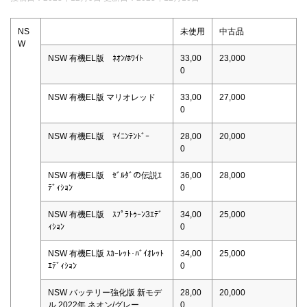
NS
未使用
中古品
W
NSW 有機EL版 ﾈｵﾝ/ﾎﾜｲﾄ
33,00
23,000
0
NSW 有機EL版 マリオレッド
33,00
27,000
0
NSW 有機EL版 ﾏｲﾆﾝﾃﾝﾄﾞｰ
28,00
20,000
0
NSW 有機EL版 ｾﾞﾙﾀﾞの伝説ｴ
36,00
28,000
ﾃﾞｨｼｮﾝ
0
NSW 有機EL版 ｽﾌﾟﾗﾄｩｰﾝ3ｴﾃﾞ
34,00
25,000
ｨｼｮﾝ
0
NSW 有機EL版 ｽｶｰﾚｯﾄ･ﾊﾞｲｵﾚｯﾄ
34,00
25,000
ｴﾃﾞｨｼｮﾝ
0
NSW バッテリー強化版 新モデ
28,00
20,000
ル 2022年 ネオン/グレー
0