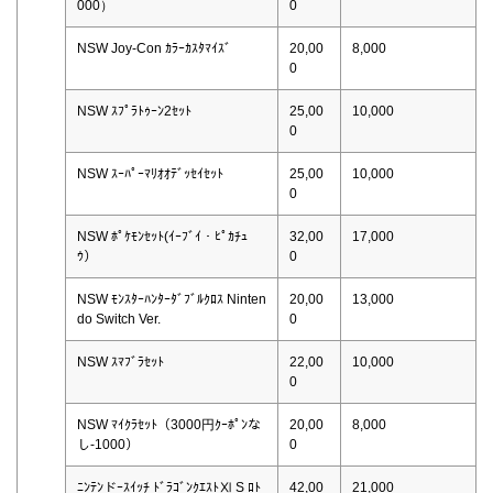
000）
0
NSW Joy-Con ｶﾗｰｶｽﾀﾏｲｽﾞ
20,00
8,000
0
NSW ｽﾌﾟﾗﾄｩｰﾝ2ｾｯﾄ
25,00
10,000
0
NSW ｽｰﾊﾟｰﾏﾘｵｵﾃﾞｯｾｲｾｯﾄ
25,00
10,000
0
NSW ﾎﾟｹﾓﾝｾｯﾄ(ｲｰﾌﾞｲ・ﾋﾟｶﾁｭ
32,00
17,000
ｳ）
0
NSW ﾓﾝｽﾀｰﾊﾝﾀｰﾀﾞﾌﾞﾙｸﾛｽ Ninten
20,00
13,000
do Switch Ver.
0
NSW ｽﾏﾌﾞﾗｾｯﾄ
22,00
10,000
0
NSW ﾏｲｸﾗｾｯﾄ（3000円ｸｰﾎﾟﾝな
20,00
8,000
し-1000）
0
ﾆﾝﾃﾝドｰｽｲｯﾁ ﾄﾞﾗｺﾞﾝｸｴｽﾄⅪ S ﾛﾄ
42,00
21,000