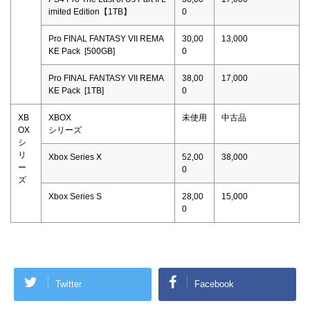
imited Edition【1TB】
0
Pro FINAL FANTASY VII REMA
30,00
13,000
KE Pack [500GB]
0
Pro FINAL FANTASY VII REMA
38,00
17,000
KE Pack [1TB]
0
XB
XBOX
未使用
中古品
OX
シリーズ
シ
リ
Xbox Series X
52,00
38,000
ー
0
ズ
Xbox Series S
28,00
15,000
0
Twitter
Facebook