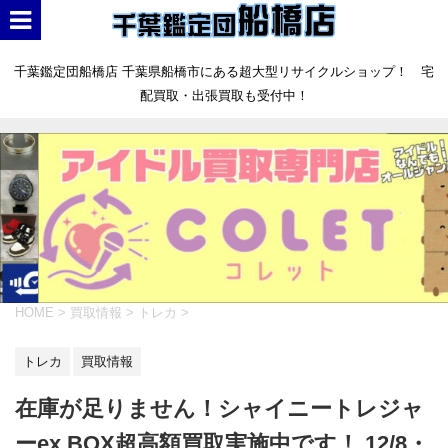
千葉鑑定団船橋店 千葉県船橋市にある超大型リサイクルショップ！ 宅
配買取・出張買取も受付中！
HOME
>
買取情報
>
トレカ
>
トレカ
買取情報
在庫が足りません！シャイニートレジャ
ーex BOX超高額買取実施中です！ 12/8・