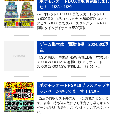
ポケモンカードBOX買取表更新しまし
た！ 1/28・1/29
バイオレットEX \13000買取 スカーレットEX
￥6000買取 白熱のアルカナ ￥8000買取 ロスト
アビス ￥8000買取 スペースジャグラー ￥6000
買取 タイムゲイザー ￥5500買取 …
ゲーム機本体 買取情報 2024/8/3現
在
NSW 未使用 中古品 NSW 有機EL版 ﾈｵﾝ/ﾎﾜｲﾄ
33,000 24,000 NSW 有機EL版 マリオレッド
33,000 22,000 NSW 有機EL版 ﾏｲﾆﾝﾃﾝﾄ …
ポケモンカードPSA10プラスアップキ
ャンペーンやってまーす！1/10～
当店の買取リスト外のカードは対象外となりま
す。在庫．持ち込み数により予定より早くキャン
ペーンが終わる場合もございます。ご了承くださ
い。