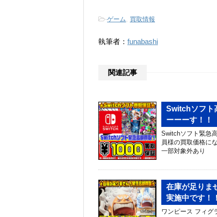
-
ゲーム
,
買取情報
執筆者：
funabashi
関連記事
Switchソ
ーーーす！！ 
Switchソフト緊
員様の買取価格にな
一部対象外あり
在庫が足りません
実施中です！！ 
ワンピース フィグライ