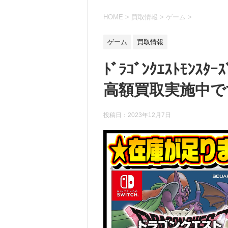
HOME
>
買取情報
>
ゲーム
>
ゲーム
買取情報
ﾄﾞﾗｺﾞﾝｸｴｽﾄﾓﾝ
高額買取実施中です！ 
投稿日：
2023年12月7日