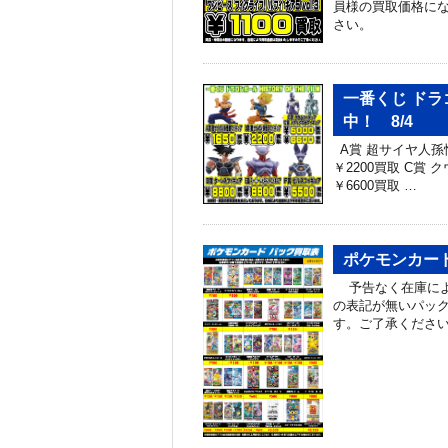
員様の買取価格にな
さい。
一番くじ ドラゴ
中！ 8/4
A賞 超サイヤ人孫
￥2200買取 C賞
￥6600買取 …
ポケモンカード
予告なく在庫によ
の表記が無いパッ
す。ご了承くださ