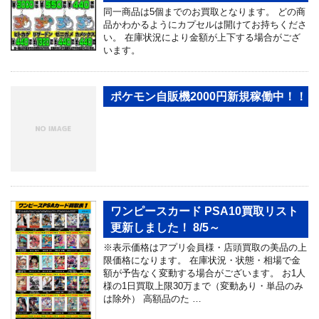
同一商品は5個までのお買取となります。 どの商
品かわかるようにカプセルは開けてお持ちくださ
い。 在庫状況により金額が上下する場合がござ
います。
ポケモン自販機2000円新規稼働中！！
ワンピースカード PSA10買取リスト
更新しました！ 8/5～
※表示価格はアプリ会員様・店頭買取の美品の上
限価格になります。 在庫状況・状態・相場で金
額が予告なく変動する場合がございます。 お1人
様の1日買取上限30万まで（変動あり・単品のみ
は除外） 高額品のた …