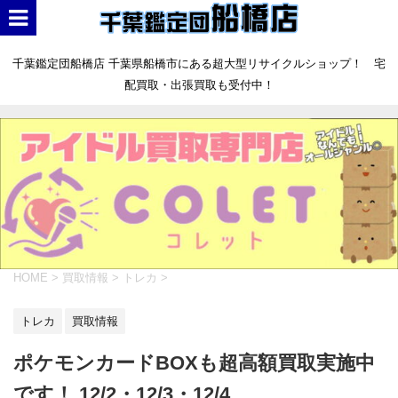
千葉鑑定団船橋店 千葉県船橋市にある超大型リサイクルショップ！ 宅
配買取・出張買取も受付中！
HOME
>
買取情報
>
トレカ
>
トレカ
買取情報
ポケモンカードBOXも超高額買取実施中
です！ 12/2・12/3・12/4