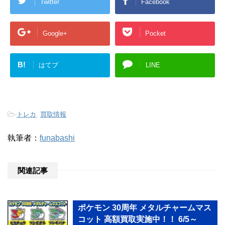
Twitter
Facebook
Google+
Pocket
B!
はてブ
LINE
-
トレカ
,
買取情報
執筆者：
funabashi
関連記事
ポケモン 30周年 メタルチャームマス
コット 高額買取実施中！！ 6/5～