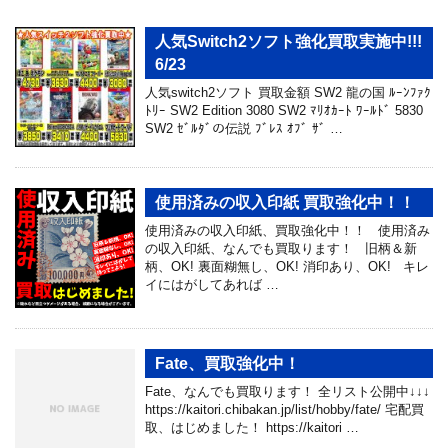
人気Switch2ソフト強化買取実施中!!!
6/23
人気switch2ソフト 買取金額 SW2 龍の国 ﾙｰﾝﾌｧｸ
ﾄﾘｰ SW2 Edition 3080 SW2 ﾏﾘｵｶｰﾄ ﾜｰﾙﾄﾞ 5830
SW2 ｾﾞﾙﾀﾞの伝説 ﾌﾞﾚｽ ｵﾌﾞ ｻﾞ …
使用済みの収入印紙 買取強化中！！
使用済みの収入印紙、買取強化中！！ 使用済み
の収入印紙、なんでも買取ります！ 旧柄＆新
柄、OK! 裏面糊無し、OK! 消印あり、OK! キレ
イにはがしてあれば …
Fate、買取強化中！
Fate、なんでも買取ります！ 全リスト公開中↓↓↓
https://kaitori.chibakan.jp/list/hobby/fate/ 宅配買
取、はじめました！ https://kaitori …