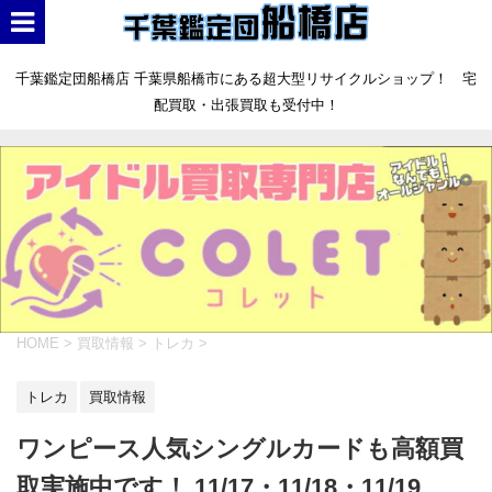
千葉鑑定団船橋店 千葉県船橋市にある超大型リサイクルショップ！ 宅
配買取・出張買取も受付中！
HOME
>
買取情報
>
トレカ
>
トレカ
買取情報
ワンピース人気シングルカードも高額買
取実施中です！ 11/17・11/18・11/19