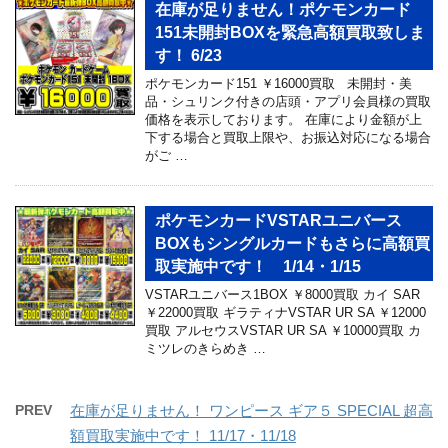
在庫が足りません！ポケモンカード
151未開封BOXを緊急高額買取致しま
す！ 6/23
ポケモンカード151 ￥16000買取 未開封・美
品・シュリンク付きの店頭・アプリ会員様の買取
価格を表示しております。 在庫により金額が上
下する場合と買取上限や、お振込対応になる場合
がご …
ポケモンカードVSTARユニバース
BOXもシングルカードもさらに高額買
取実施中です！ 1/14・1/15
VSTARユニバース1BOX ￥8000買取 カイ SAR
￥22000買取 ギラティナVSTAR UR SA ￥12000
買取 アルセウスVSTAR UR SA ￥10000買取 カ
ミツレのきらめき …
PREV
在庫が足りません！ ワンピース ギア５ SPECIAL 超高
額買取実施中です！ 11/17・11/18