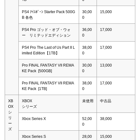
PS4 ｱｲｽﾎﾞｰﾝ Starter Pack 500G
30,00
15,000
B 各色
0
PS4 Pro ゴッド・オブ・ウォ
36,00
17,000
ー リミテッドエディション
0
PS4 Pro The Last of Us Part II L
38,00
17,000
imited Edition【1TB】
0
Pro FINAL FANTASY VII REMA
30,00
13,000
KE Pack [500GB]
0
Pro FINAL FANTASY VII REMA
38,00
17,000
KE Pack [1TB]
0
XB
XBOX
未使用
中古品
OX
シリーズ
シ
リ
Xbox Series X
52,00
38,000
ー
0
ズ
Xbox Series S
28,00
15,000