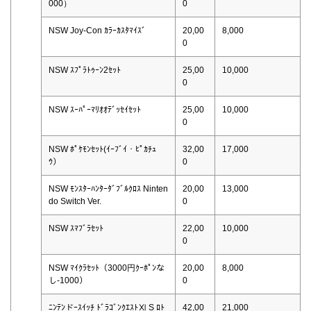
000）
0
NSW Joy-Con ｶﾗｰｶｽﾀﾏｲｽﾞ
20,00
8,000
0
NSW ｽﾌﾟﾗﾄｩｰﾝ2ｾｯﾄ
25,00
10,000
0
NSW ｽｰﾊﾟｰﾏﾘｵｵﾃﾞｯｾｲｾｯﾄ
25,00
10,000
0
NSW ﾎﾟｹﾓﾝｾｯﾄ(ｲｰﾌﾞｲ・ﾋﾟｶﾁｭ
32,00
17,000
ｳ）
0
NSW ﾓﾝｽﾀｰﾊﾝﾀｰﾀﾞﾌﾞﾙｸﾛｽ Ninten
20,00
13,000
do Switch Ver.
0
NSW ｽﾏﾌﾞﾗｾｯﾄ
22,00
10,000
0
NSW ﾏｲｸﾗｾｯﾄ（3000円ｸｰﾎﾟﾝな
20,00
8,000
し-1000）
0
ﾆﾝﾃﾝドｰｽｲｯﾁ ﾄﾞﾗｺﾞﾝｸｴｽﾄⅪ S ﾛﾄ
42,00
21,000