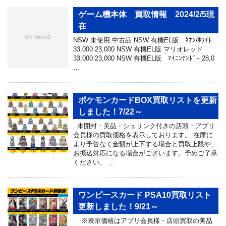
ゲーム機本体 買取情報 2024/2/5現
在
NSW 未使用 中古品 NSW 有機EL版 ﾈｵﾝ/ﾎﾜｲﾄ
33,000 23,000 NSW 有機EL版 マリオレッド
33,000 23,000 NSW 有機EL版 ﾏｲﾆﾝﾃﾝﾄﾞｰ 28,0
…
ポケモンカードBOX買取リストを更新
しました！7/22～
未開封・美品・シュリンク付きの店頭・アプリ
会員様の買取価格を表示しております。 在庫に
より予告なく金額が上下する場合と買取上限や、
お振込対応になる場合がございます。予めご了承
ください。 …
ワンピースカード PSA10買取リスト
更新しました！9/21～
※表示価格はアプリ会員様・店頭買取の美品