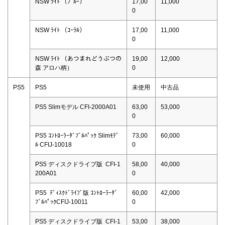
NSW ﾗｲﾄ （ﾌﾞﾙｰ）
17,00
11,000
0
NSW ﾗｲﾄ （ｺｰﾗﾙ）
17,00
11,000
0
NSW ﾗｲﾄ （あつまれどうぶつの
19,00
12,000
森 アロハ柄）
0
PS5
PS5
未使用
中古品
PS5 Slimモデル CFI-2000A01
63,00
53,000
0
PS5 ｺﾝﾄﾛｰﾗｰﾀﾞﾌﾞﾙﾊﾟｯｸ Slimﾓﾃﾞ
73,00
60,000
ﾙ CFIJ-10018
0
PS5 ディスクドライブ版 CFI-1
58,00
40,000
200A01
0
PS5 ﾃﾞｨｽｸﾄﾞﾗｲﾌﾞ版 ｺﾝﾄﾛｰﾗｰﾀﾞ
60,00
42,000
ﾌﾞﾙﾊﾟｯｸCFIJ-10011
0
PS5 ディスクドライブ版 CFI-1
53,00
38,000