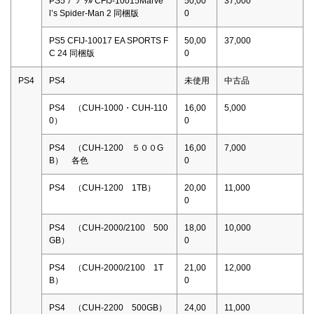
PS5 ﾃﾞｼﾞﾀﾙ CFIJ-10015Marve
50,00
37,000
l’s Spider-Man 2 同梱版
0
PS5 CFIJ-10017 EA SPORTS F
50,00
37,000
C 24 同梱版
0
PS4
PS4
未使用
中古品
PS4 （CUH-1000・CUH-110
16,00
5,000
0）
0
PS4 （CUH-1200 ５００G
16,00
7,000
B） 各色
0
PS4 （CUH-1200 1TB）
20,00
11,000
0
PS4 （CUH-2000/2100 500
18,00
10,000
GB）
0
PS4 （CUH-2000/2100 1T
21,00
12,000
B）
0
PS4 （CUH-2200 500GB）
24,00
11,000