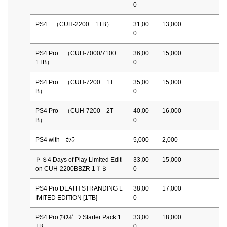
0
PS4 （CUH-2200 1TB）
31,00
13,000
0
PS4 Pro （CUH-7000/7100
36,00
15,000
1TB）
0
PS4 Pro （CUH-7200 1T
35,00
15,000
B）
0
PS4 Pro （CUH-7200 2T
40,00
16,000
B）
0
PS4 with ｶﾒﾗ
5,000
2,000
ＰＳ4 Days of Play Limited Editi
33,00
15,000
on CUH-2200BBZR 1ＴＢ
0
PS4 Pro DEATH STRANDING L
38,00
17,000
IMITED EDITION [1TB]
0
PS4 Pro ｱｲｽﾎﾞｰﾝ Starter Pack 1
33,00
18,000
TB
0