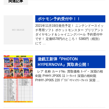
関連記事
ポケモン予約受付中！！
2021年11月19日発売予定！ ニンテンドースイッ
チ専用ソフト ポケットモンスター ブリリアント
ダイヤモンド＆シャイニングパール 予約受付中
です！ 定価6578円のところ！ 5380円（税別）
にて …
遊戯王新弾『PHOTON
HYPERNOVA』買取表公開！
レア 名称 カードNo. 買取価格 ｽｰﾊﾟｰ 深淵の相
剣龍 PHHY-JP005 11 ｼｰｸﾚｯﾄ 深淵の相剣龍
PHHY-JP005 220 ﾌﾟﾘｽﾞﾏﾃｨｯｸｼｰｸﾚｯﾄ 深淵 …