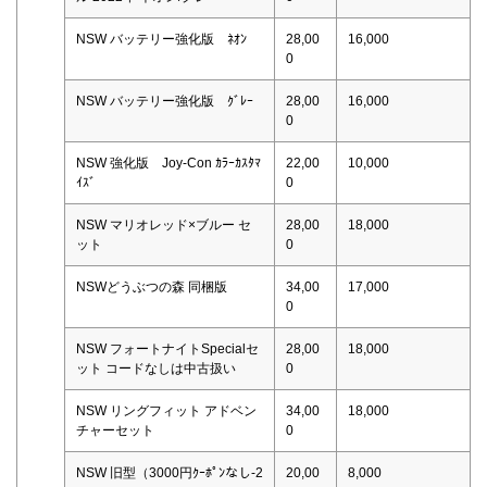
NSW バッテリー強化版 ﾈｵﾝ
28,00
16,000
0
NSW バッテリー強化版 ｸﾞﾚｰ
28,00
16,000
0
NSW 強化版 Joy-Con ｶﾗｰｶｽﾀﾏ
22,00
10,000
ｲｽﾞ
0
NSW マリオレッド×ブルー セ
28,00
18,000
ット
0
NSWどうぶつの森 同梱版
34,00
17,000
0
NSW フォートナイトSpecialセ
28,00
18,000
ット コードなしは中古扱い
0
NSW リングフィット アドベン
34,00
18,000
チャーセット
0
NSW 旧型（3000円ｸｰﾎﾟﾝなし-2
20,00
8,000