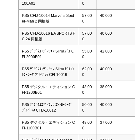
100A01
0
PS5 CFIJ-10014 Marvel’s Spid
57,00
40,000
er-Man 2 同梱版
0
PS5 CFIJ-10016 EA SPORTS F
57,00
40,000
C 24 同梱版
0
PS5 ﾃﾞｼﾞﾀﾙｴﾃﾞｨｼｮﾝ Slimﾓﾃﾞﾙ C
55,00
42,000
FI-2000B01
0
PS5 ﾃﾞｼﾞﾀﾙｴﾃﾞｨｼｮﾝ Slimﾓﾃﾞﾙｺﾝ
62,00
40,000
ﾄﾛｰﾗｰﾀﾞﾌﾞﾙﾊﾟｯｸ CFI-10019
0
PS5 デジタル・エディション C
48,00
38,000
FI-1200B01
0
PS5 ﾃﾞｼﾞﾀﾙｴﾃﾞｨｼｮﾝ ｺﾝﾄﾛｰﾗｰﾀﾞ
50,00
40,000
ﾌﾞﾙﾊﾟｯｸ CFIJ-10012
0
PS5 デジタル・エディション C
48,00
37,000
FI-1100B01
0