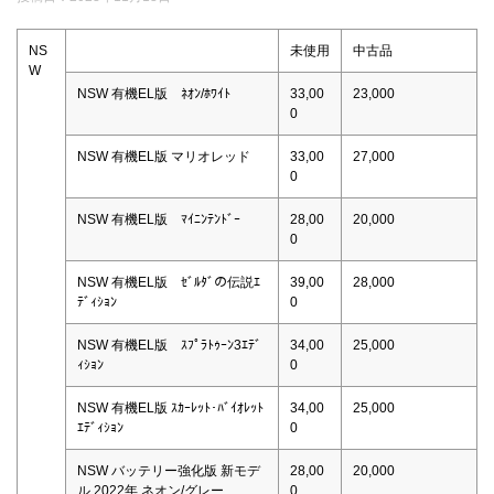
NS
未使用
中古品
W
NSW 有機EL版 ﾈｵﾝ/ﾎﾜｲﾄ
33,00
23,000
0
NSW 有機EL版 マリオレッド
33,00
27,000
0
NSW 有機EL版 ﾏｲﾆﾝﾃﾝﾄﾞｰ
28,00
20,000
0
NSW 有機EL版 ｾﾞﾙﾀﾞの伝説ｴ
39,00
28,000
ﾃﾞｨｼｮﾝ
0
NSW 有機EL版 ｽﾌﾟﾗﾄｩｰﾝ3ｴﾃﾞ
34,00
25,000
ｨｼｮﾝ
0
NSW 有機EL版 ｽｶｰﾚｯﾄ･ﾊﾞｲｵﾚｯﾄ
34,00
25,000
ｴﾃﾞｨｼｮﾝ
0
NSW バッテリー強化版 新モデ
28,00
20,000
ル 2022年 ネオン/グレー
0