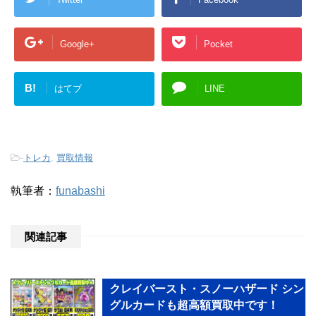
Google+
Pocket
B!
はてブ
LINE
-
トレカ
,
買取情報
執筆者：
funabashi
関連記事
クレイバースト・スノーハザード シン
グルカードも超高額買取中です！