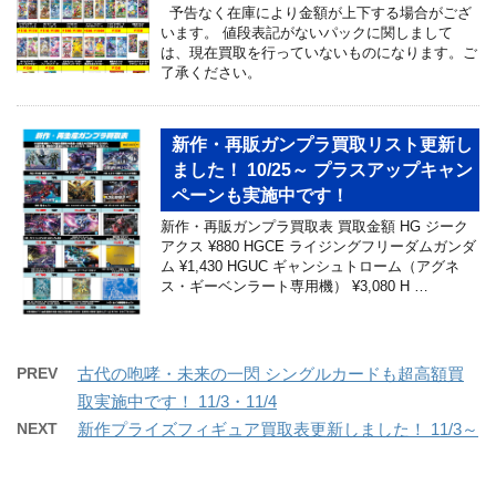
予告なく在庫により金額が上下する場合がござ
います。 値段表記がないパックに関しまして
は、現在買取を行っていないものになります。ご
了承ください。
新作・再販ガンプラ買取リスト更新し
ました！ 10/25～ プラスアップキャン
ペーンも実施中です！
新作・再販ガンプラ買取表 買取金額 HG ジーク
アクス ¥880 HGCE ライジングフリーダムガンダ
ム ¥1,430 HGUC ギャンシュトローム（アグネ
ス・ギーベンラート専用機） ¥3,080 H …
PREV
古代の咆哮・未来の一閃 シングルカードも超高額買
取実施中です！ 11/3・11/4
NEXT
新作プライズフィギュア買取表更新しました！ 11/3～