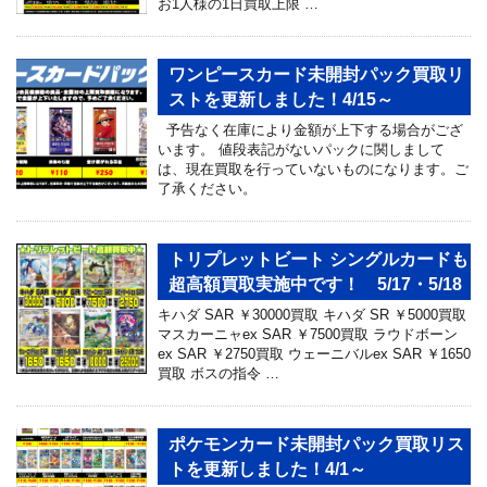
お1人様の1日買取上限 …
ワンピースカード未開封パック買取リ
ストを更新しました！4/15～
予告なく在庫により金額が上下する場合がござ
います。 値段表記がないパックに関しまして
は、現在買取を行っていないものになります。ご
了承ください。
トリプレットビート シングルカードも
超高額買取実施中です！ 5/17・5/18
キハダ SAR ￥30000買取 キハダ SR ￥5000買取
マスカーニャex SAR ￥7500買取 ラウドボーン
ex SAR ￥2750買取 ウェーニバルex SAR ￥1650
買取 ボスの指令 …
ポケモンカード未開封パック買取リス
トを更新しました！4/1～