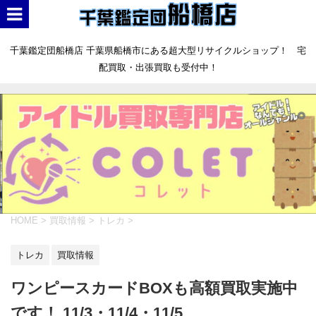
千葉鑑定団船橋店 千葉県船橋市にある超大型リサイクルショップ！ 宅
配買取・出張買取も受付中！
HOME
>
買取情報
>
トレカ
>
トレカ
買取情報
ワンピースカードBOXも高額買取実施中
です！ 11/3・11/4・11/5