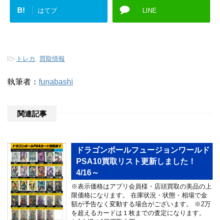
B!
はてブ
LINE
-
トレカ
,
買取情報
執筆者：
funabashi
関連記事
ドラゴンボールフュージョンワールド
PSA10買取リスト更新しました！
4/16～
※表示価格はアプリ会員様・店頭買取の美品の上
限価格になります。 在庫状況・状態・相場で金
額が予告なく変動する場合がございます。 ※2万
を超えるカードは１枚までの査定になります。