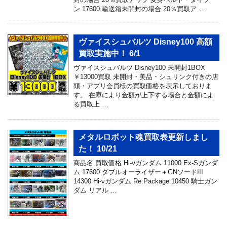
ン 17600 輸送箱未開封の場合 20％買取ア …
ヴァイスシュバルツ Disney100 高額
買取実施中！ 6/1
ヴァイスシュバルツ Disney100 未開封1BOX
￥13000買取 未開封・美品・シュリンク付きの店
頭・アプリ会員様の買取価格を表示しておりま
す。 在庫により金額が上下する場合と金額によ
る買取上 …
メタルロボット魂買取表更新しまし
た！ 10/21
商品名 買取価格 Hi-νガンダム 11000 Ex-Sガンダ
ム 17600 ダブルオーライザー＋GNソードIII
14300 Hi-νガンダム Re:Package 10450 騎士ガン
ダム リアル …