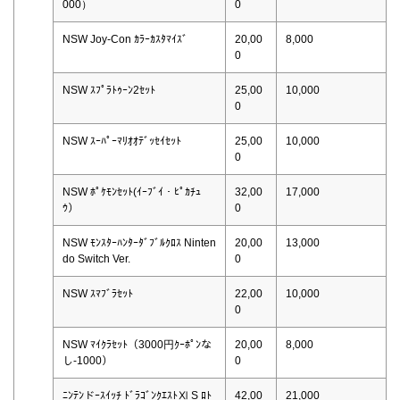
000）
0
NSW Joy-Con ｶﾗｰｶｽﾀﾏｲｽﾞ
20,00
8,000
0
NSW ｽﾌﾟﾗﾄｩｰﾝ2ｾｯﾄ
25,00
10,000
0
NSW ｽｰﾊﾟｰﾏﾘｵｵﾃﾞｯｾｲｾｯﾄ
25,00
10,000
0
NSW ﾎﾟｹﾓﾝｾｯﾄ(ｲｰﾌﾞｲ・ﾋﾟｶﾁｭ
32,00
17,000
ｳ）
0
NSW ﾓﾝｽﾀｰﾊﾝﾀｰﾀﾞﾌﾞﾙｸﾛｽ Ninten
20,00
13,000
do Switch Ver.
0
NSW ｽﾏﾌﾞﾗｾｯﾄ
22,00
10,000
0
NSW ﾏｲｸﾗｾｯﾄ（3000円ｸｰﾎﾟﾝな
20,00
8,000
し-1000）
0
ﾆﾝﾃﾝドｰｽｲｯﾁ ﾄﾞﾗｺﾞﾝｸｴｽﾄⅪ S ﾛﾄ
42,00
21,000