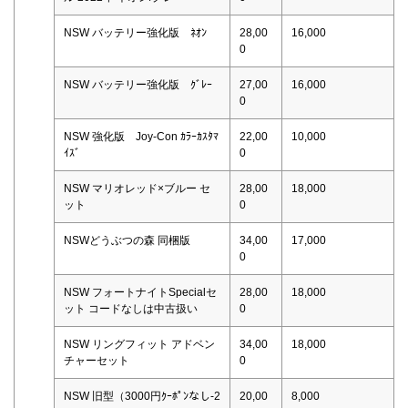
NSW バッテリー強化版 ﾈｵﾝ
28,00
16,000
0
NSW バッテリー強化版 ｸﾞﾚｰ
27,00
16,000
0
NSW 強化版 Joy-Con ｶﾗｰｶｽﾀﾏ
22,00
10,000
ｲｽﾞ
0
NSW マリオレッド×ブルー セ
28,00
18,000
ット
0
NSWどうぶつの森 同梱版
34,00
17,000
0
NSW フォートナイトSpecialセ
28,00
18,000
ット コードなしは中古扱い
0
NSW リングフィット アドベン
34,00
18,000
チャーセット
0
NSW 旧型（3000円ｸｰﾎﾟﾝなし-2
20,00
8,000