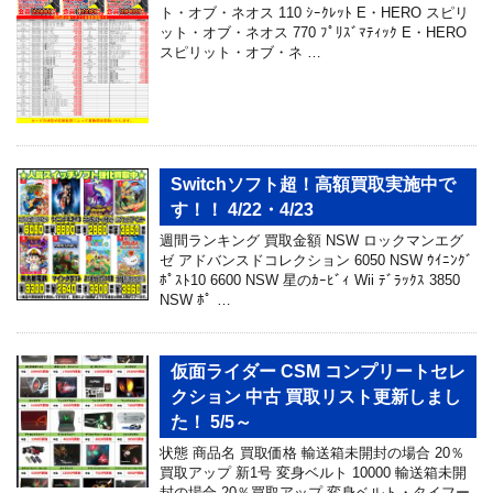
ト・オブ・ネオス 110 ｼｰｸﾚｯﾄ E・HERO スピリ
ット・オブ・ネオス 770 ﾌﾟﾘｽﾞﾏﾃｨｯｸ E・HERO
スピリット・オブ・ネ …
Switchソフト超！高額買取実施中で
す！！ 4/22・4/23
週間ランキング 買取金額 NSW ロックマンエグ
ゼ アドバンスドコレクション 6050 NSW ｳｲﾆﾝｸﾞ
ﾎﾟｽﾄ10 6600 NSW 星のｶｰﾋﾞｨ Wii ﾃﾞﾗｯｸｽ 3850
NSW ﾎﾟ …
仮面ライダー CSM コンプリートセレ
クション 中古 買取リスト更新しまし
た！ 5/5～
状態 商品名 買取価格 輸送箱未開封の場合 20％
買取アップ 新1号 変身ベルト 10000 輸送箱未開
封の場合 20％買取アップ 変身ベルト・タイフー