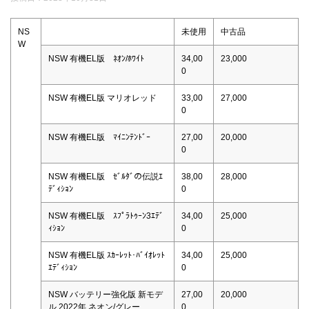
NS
未使用
中古品
W
NSW 有機EL版 ﾈｵﾝ/ﾎﾜｲﾄ
34,00
23,000
0
NSW 有機EL版 マリオレッド
33,00
27,000
0
NSW 有機EL版 ﾏｲﾆﾝﾃﾝﾄﾞｰ
27,00
20,000
0
NSW 有機EL版 ｾﾞﾙﾀﾞの伝説ｴ
38,00
28,000
ﾃﾞｨｼｮﾝ
0
NSW 有機EL版 ｽﾌﾟﾗﾄｩｰﾝ3ｴﾃﾞ
34,00
25,000
ｨｼｮﾝ
0
NSW 有機EL版 ｽｶｰﾚｯﾄ･ﾊﾞｲｵﾚｯﾄ
34,00
25,000
ｴﾃﾞｨｼｮﾝ
0
NSW バッテリー強化版 新モデ
27,00
20,000
ル 2022年 ネオン/グレー
0