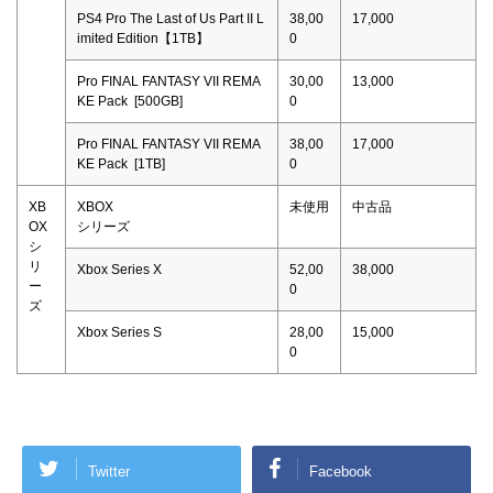
PS4 Pro The Last of Us Part II L
38,00
17,000
imited Edition【1TB】
0
Pro FINAL FANTASY VII REMA
30,00
13,000
KE Pack [500GB]
0
Pro FINAL FANTASY VII REMA
38,00
17,000
KE Pack [1TB]
0
XB
XBOX
未使用
中古品
OX
シリーズ
シ
リ
Xbox Series X
52,00
38,000
ー
0
ズ
Xbox Series S
28,00
15,000
0
Twitter
Facebook