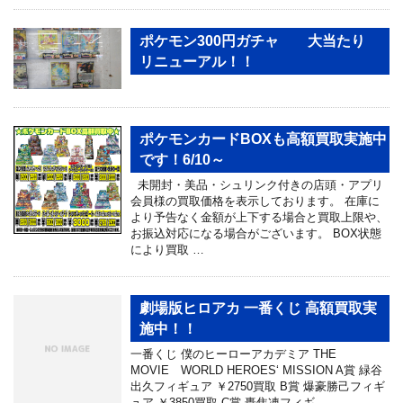
ポケモン300円ガチャ 大当たり
リニューアル！！
ポケモンカードBOXも高額買取実施中
です！6/10～
未開封・美品・シュリンク付きの店頭・アプリ
会員様の買取価格を表示しております。 在庫に
より予告なく金額が上下する場合と買取上限や、
お振込対応になる場合がございます。 BOX状態
により買取 …
劇場版ヒロアカ 一番くじ 高額買取実
施中！！
一番くじ 僕のヒーローアカデミア THE
MOVIE WORLD HEROES‘ MISSION A賞 緑谷
出久フィギュア ￥2750買取 B賞 爆豪勝己フィギ
ュア ￥3850買取 C賞 轟焦凍フィギ …