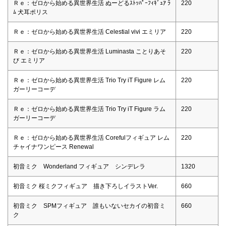
Ｒｅ：ゼロから始める異世界生活 ぬーどるｽﾄｯﾊﾟｰﾌｨｷﾞｭｱ ﾗ
220
ﾑ 犬耳ポリス
Ｒｅ：ゼロから始める異世界生活 Celestial vivi エミリア
220
Ｒｅ：ゼロから始める異世界生活 Luminasta ことりあそ
220
び エミリア
Ｒｅ：ゼロから始める異世界生活 Trio Try iT Figure レム
220
ガーリーコーデ
Ｒｅ：ゼロから始める異世界生活 Trio Try iT Figure ラム
220
ガーリーコーデ
Ｒｅ：ゼロから始める異世界生活 Corefulフィギュア レム
220
チャイナワンピース Renewal
初音ミク Wonderland フィギュア シンデレラ
1320
初音ミク 桜ミクフィギュア 描き下ろしイラストVer.
660
初音ミク SPMフィギュア 誰もいないセカイの初音ミ
660
ク