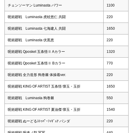
チェンソーマン Luminasta パワー
1100
呪術廻戦 Luminasta 虎杖悠仁 共闘
220
呪術廻戦 Luminasta 七海建人 共闘
1650
呪術廻戦 Luminasta 伏黒恵
220
呪術廻戦 Qposket 五条悟Ⅱ Aカラー
1320
呪術廻戦 Qposket 五条悟Ⅱ Bカラー
770
呪術廻戦 全力造形 狗巻棘 体操着ver.
220
呪術廻戦 KING OF ARTIST 五条悟 懐玉・玉折
1650
呪術廻戦 Luminasta 狗巻棘
550
呪術廻戦 KING OF ARTIST 夏油傑 懐玉・玉折
1540
呪術廻戦 ぬーどるｽﾄｯﾊﾟｰﾌｨｷﾞｭｱ パンダ
220
呪術廻戦 呪魂ノ型 冥冥
440