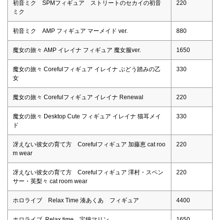
初音ミク SPMフィギュア ストリートのセカイの初音
220
ミク
初音ミク AMP フィギュア マーメイド ver.
880
魔女の旅々 AMP イレイナ フィギュア 魔女服ver.
1650
魔女の旅々 Corefulフィギュア イレイナ ぶどう踏みの乙
330
女
魔女の旅々 Corefulフィギュア イレイナ Renewal
220
魔女の旅々 Desktop Cute フィギュア イレイナ 猫耳メイ
330
ド
冴えない彼女の育て方 Corefulフィギュア 加藤恵 cat roo
220
m wear
冴えない彼女の育て方 Corefulフィギュア 澤村・スペン
220
サー・英梨々 cat room wear
ホロライブ Relax Time 湊あくあ フィギュア
4400
ホロライブ Relax time 宝鐘マリン
1650