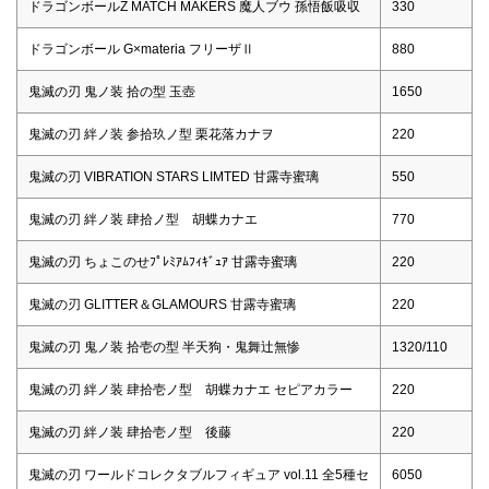
ドラゴンボールZ MATCH MAKERS 魔人ブウ 孫悟飯吸収
330
ドラゴンボール G×materia フリーザⅡ
880
鬼滅の刃 鬼ノ装 拾の型 玉壺
1650
鬼滅の刃 絆ノ装 参拾玖ノ型 栗花落カナヲ
220
鬼滅の刃 VIBRATION STARS LIMTED 甘露寺蜜璃
550
鬼滅の刃 絆ノ装 肆拾ノ型 胡蝶カナエ
770
鬼滅の刃 ちょこのせﾌﾟﾚﾐｱﾑﾌｨｷﾞｭｱ 甘露寺蜜璃
220
鬼滅の刃 GLITTER＆GLAMOURS 甘露寺蜜璃
220
鬼滅の刃 鬼ノ装 拾壱の型 半天狗・鬼舞辻無惨
1320/110
鬼滅の刃 絆ノ装 肆拾壱ノ型 胡蝶カナエ セピアカラー
220
鬼滅の刃 絆ノ装 肆拾壱ノ型 後藤
220
鬼滅の刃 ワールドコレクタブルフィギュア vol.11 全5種セ
6050