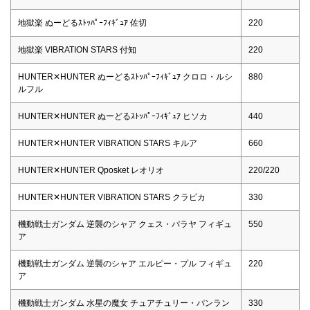
地獄楽 ぬーどるｽﾄｯﾊﾟｰﾌｨｷﾞｭｱ 佐切
220
地獄楽 VIBRATION STARS 付知
220
HUNTER✕HUNTER ぬーどるｽﾄｯﾊﾟｰﾌｨｷﾞｭｱ クロロ・ルシ
880
ルフル
HUNTER✕HUNTER ぬーどるｽﾄｯﾊﾟｰﾌｨｷﾞｭｱ ヒソカ
440
HUNTER✕HUNTER VIBRATION STARS キルア
660
HUNTER✕HUNTER Qposket レオリオ
220/220
HUNTER✕HUNTER VIBRATION STARS クラピカ
330
機動戦士ガンダム 逆襲のシャア クェス・パラヤ フィギュ
550
ア
機動戦士ガンダム 逆襲のシャア エルピー・プル フィギュ
220
ア
機動戦士ガンダム 水星の魔女 チュアチュリー・パンラン
330