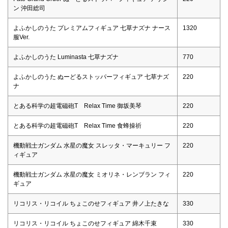
ン 沖田総司
よふかしのうた プレミアムフィギュア 七草ナズナ ナース
1320
服Ver.
よふかしのうた Luminasta 七草ナズナ
770
よふかしのうた ぬーどるストッパーフィギュア 七草ナズ
220
ナ
とある科学の超電磁砲T Relax Time 御坂美琴
220
とある科学の超電磁砲T Relax Time 食蜂操祈
220
機動戦士ガンダム 水星の魔女 スレッタ・マーキュリー フ
220
ィギュア
機動戦士ガンダム 水星の魔女 ミオリネ・レンブラン フィ
220
ギュア
リコリス・リコイル ちょこのせフィギュア 井ノ上たきな
330
リコリス・リコイル ちょこのせフィギュア 綿木千束
330