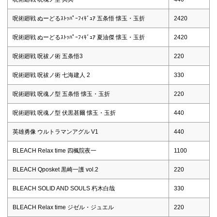
呪術廻戦 ぬーどるｽﾄｯﾊﾟｰﾌｨｷﾞｭｱ 五条悟 懐玉・玉折
2420
呪術廻戦 ぬーどるｽﾄｯﾊﾟｰﾌｨｷﾞｭｱ 夏油傑 懐玉・玉折
2420
呪術廻戦 呪祓ノ術 五条悟3
220
呪術廻戦 呪祓ノ術 七海建人 2
330
呪術廻戦 呪魂ノ型 五条悟 懐玉・玉折
220
呪術廻戦 呪魂ノ型 伏黒甚爾 懐玉・玉折
440
英雄勇像 ウルトラマンアグル V1
440
BLEACH Relax time 四楓院夜一
1100
BLEACH Qposket 黒崎一護 vol.2
220
BLEACH SOLID AND SOULS 朽木白哉
330
BLEACH Relax time ジゼル・ジュエル
220