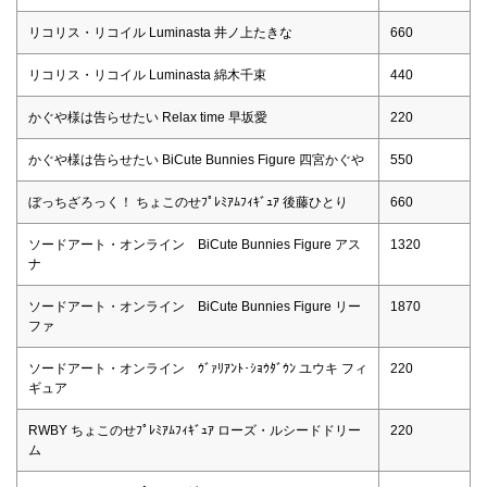
リコリス・リコイル Luminasta 井ノ上たきな
660
リコリス・リコイル Luminasta 綿木千束
440
かぐや様は告らせたい Relax time 早坂愛
220
かぐや様は告らせたい BiCute Bunnies Figure 四宮かぐや
550
ぼっちざろっく！ ちょこのせﾌﾟﾚﾐｱﾑﾌｨｷﾞｭｱ 後藤ひとり
660
ソードアート・オンライン BiCute Bunnies Figure アス
1320
ナ
ソードアート・オンライン BiCute Bunnies Figure リー
1870
ファ
ソードアート・オンライン ｳﾞｧﾘｱﾝﾄ･ｼｮｳﾀﾞｳﾝ ユウキ フィ
220
ギュア
RWBY ちょこのせﾌﾟﾚﾐｱﾑﾌｨｷﾞｭｱ ローズ・ルシードドリー
220
ム