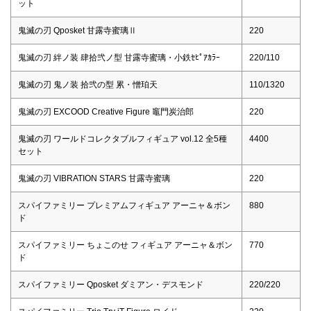
ット
鬼滅の刃 Qposket 甘露寺蜜璃Ⅱ
220
鬼滅の刃 絆ノ装 肆拾弐ノ型 甘露寺蜜璃・小鉄ｾﾋﾟｱｶﾗｰ
220/110
鬼滅の刃 鬼ノ装 拾弐の型 累・憎珀天
110/1320
鬼滅の刃 EXCOOD Creative Figure 竈門炭治郎
220
鬼滅の刃 ワールドコレクタブルフィギュア vol.12 全5種
4400
セット
鬼滅の刃 VIBRATION STARS 甘露寺蜜璃
220
スパイファミリー プレミアムフィギュア アーニャ＆ボン
880
ド
スパイファミリー ちょこのせ フィギュア アーニャ＆ボン
770
ド
スパイファミリー Qposket ダミアン・デスモンド
220/220