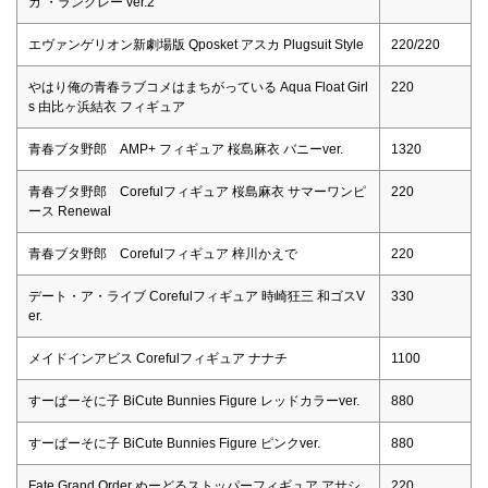
カ ・ラングレー ver.2
エヴァンゲリオン新劇場版 Qposket アスカ Plugsuit Style
220/220
やはり俺の青春ラブコメはまちがっている Aqua Float Girl
220
s 由比ヶ浜結衣 フィギュア
青春ブタ野郎 AMP+ フィギュア 桜島麻衣 バニーver.
1320
青春ブタ野郎 Corefulフィギュア 桜島麻衣 サマーワンピ
220
ース Renewal
青春ブタ野郎 Corefulフィギュア 梓川かえで
220
デート・ア・ライブ Corefulフィギュア 時崎狂三 和ゴスV
330
er.
メイドインアビス Corefulフィギュア ナナチ
1100
すーぱーそに子 BiCute Bunnies Figure レッドカラーver.
880
すーぱーそに子 BiCute Bunnies Figure ピンクver.
880
Fate Grand Order ぬーどるストッパーフィギュア アサシ
220