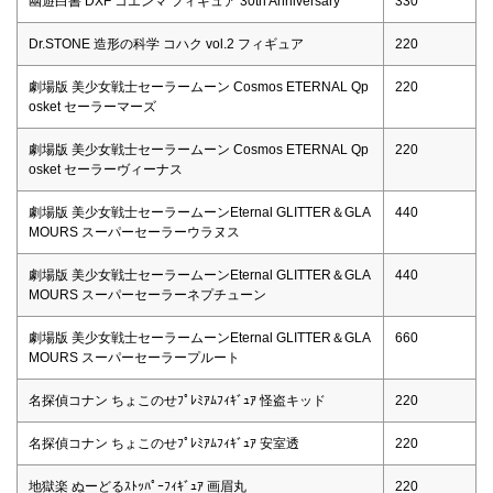
幽遊白書 DXF コエンマ フィギュア 30th Anniversary
330
Dr.STONE 造形の科学 コハク vol.2 フィギュア
220
劇場版 美少女戦士セーラームーン Cosmos ETERNAL Qp
220
osket セーラーマーズ
劇場版 美少女戦士セーラームーン Cosmos ETERNAL Qp
220
osket セーラーヴィーナス
劇場版 美少女戦士セーラームーンEternal GLITTER＆GLA
440
MOURS スーパーセーラーウラヌス
劇場版 美少女戦士セーラームーンEternal GLITTER＆GLA
440
MOURS スーパーセーラーネプチューン
劇場版 美少女戦士セーラームーンEternal GLITTER＆GLA
660
MOURS スーパーセーラープルート
名探偵コナン ちょこのせﾌﾟﾚﾐｱﾑﾌｨｷﾞｭｱ 怪盗キッド
220
名探偵コナン ちょこのせﾌﾟﾚﾐｱﾑﾌｨｷﾞｭｱ 安室透
220
地獄楽 ぬーどるｽﾄｯﾊﾟｰﾌｨｷﾞｭｱ 画眉丸
220