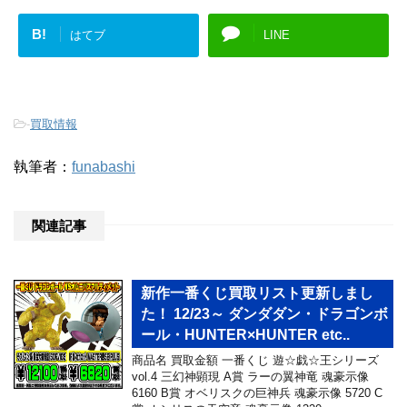
B!
はてブ
LINE
-
買取情報
執筆者：
funabashi
関連記事
新作一番くじ買取リスト更新しまし
た！ 12/23～ ダンダダン・ドラゴンボ
ール・HUNTER×HUNTER etc..
商品名 買取金額 一番くじ 遊☆戯☆王シリーズ
vol.4 三幻神顕現 A賞 ラーの翼神竜 魂豪示像
6160 B賞 オベリスクの巨神兵 魂豪示像 5720 C