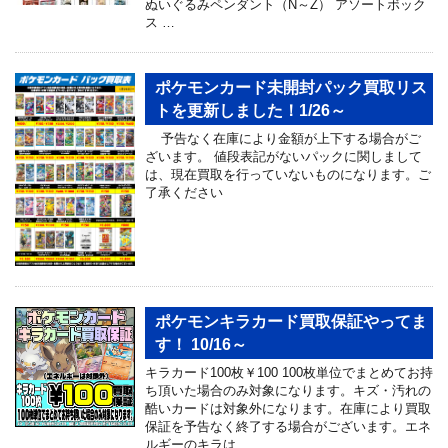
ぬいぐるみペンダント（N～Z） アソートボック
ス …
ポケモンカード未開封パック買取リス
トを更新しました！1/26～
予告なく在庫により金額が上下する場合がご
ざいます。 値段表記がないパックに関しまして
は、現在買取を行っていないものになります。ご
了承ください
ポケモンキラカード買取保証やってま
す！ 10/16～
キラカード100枚￥100 100枚単位でまとめてお持
ち頂いた場合のみ対象になります。キズ・汚れの
酷いカードは対象外になります。在庫により買取
保証を予告なく終了する場合がございます。エネ
ルギーのキラは …