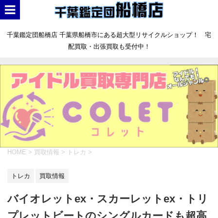
千葉鑑定団船橋店 千葉県船橋市にある超大型リサイクルショップ！ 宅
配買取・出張買取も受付中！
HOME
>
買取情報
>
トレカ
>
トレカ
買取情報
バイオレットex・スカーレットex・トリ
プレットビートのシングルカードも超高