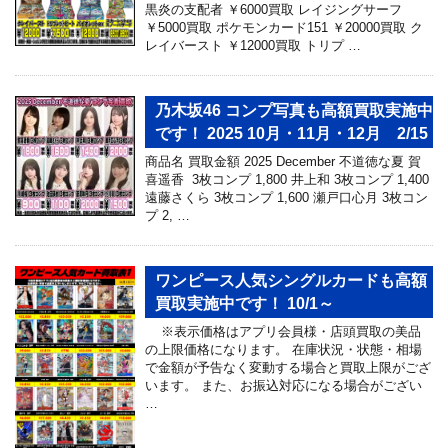
黒炎の支配者 ￥6000買取 レイジングサーフ
￥5000買取 ポケモンカード151 ￥20000買取 ク
レイバースト ￥12000買取 トリプ …
乃木坂46 コンプ写真も高額買取実施中
です！ 2025 10月・11月・12月 2/15
商品名 買取金額 2025 December 不道徳な夏 賀
喜遥香 3枚コンプ 1,800 井上和 3枚コンプ 1,400
遠藤さくら 3枚コンプ 1,600 瀬戸口心月 3枚コン
プ 2, …
ワンピース人気シングルカードも高額
買取実施中です！ 10/1～
※表示価格はアプリ会員様・店頭買取の美品
の上限価格になります。 在庫状況・状態・相場
で金額が予告なく変動する場合と買取上限がござ
います。 また、お振込対応になる場合がござい
…