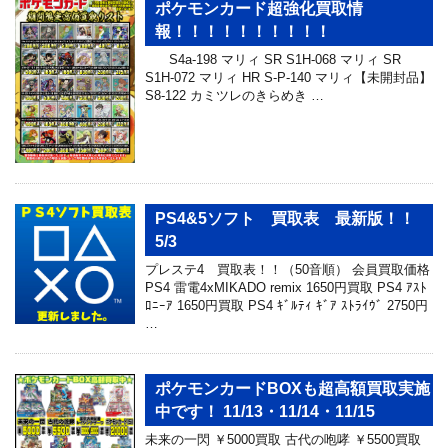
ポケモンカード超強化買取情
報！！！！！！！！！！
S4a-198 マリィ SR S1H-068 マリィ SR
S1H-072 マリィ HR S-P-140 マリィ【未開封品】
S8-122 カミツレのきらめき …
PS4&5ソフト 買取表 最新版！！
5/3
プレステ4 買取表！！（50音順） 会員買取価格
PS4 雷電4xMIKADO remix 1650円買取 PS4 ｱｽﾄ
ﾛﾆｰｱ 1650円買取 PS4 ｷﾞﾙﾃｨ ｷﾞｱ ｽﾄﾗｲｳﾞ 2750円
…
ポケモンカードBOXも超高額買取実施
中です！ 11/13・11/14・11/15
未来の一閃 ￥5000買取 古代の咆哮 ￥5500買取