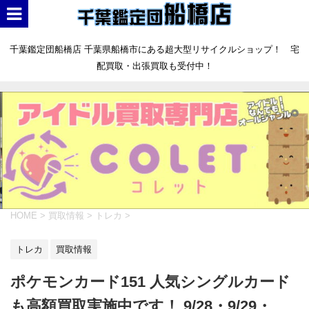
千葉鑑定団船橋店 千葉県船橋市にある超大型リサイクルショップ！ 宅
配買取・出張買取も受付中！
HOME
>
買取情報
>
トレカ
>
トレカ
買取情報
ポケモンカード151 人気シングルカード
も高額買取実施中です！ 9/28・9/29・