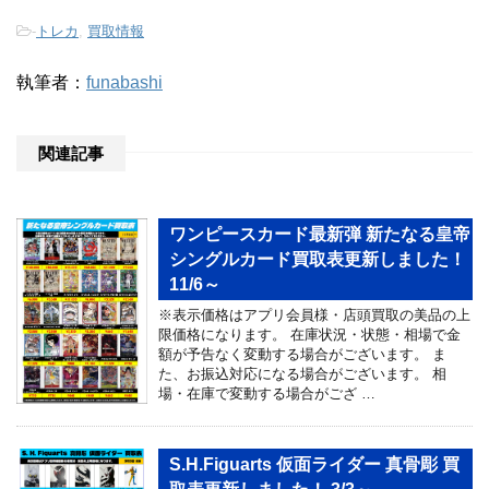
-
トレカ
,
買取情報
執筆者：
funabashi
関連記事
ワンピースカード最新弾 新たなる皇帝
シングルカード買取表更新しました！
11/6～
※表示価格はアプリ会員様・店頭買取の美品の上
限価格になります。 在庫状況・状態・相場で金
額が予告なく変動する場合がございます。 ま
た、お振込対応になる場合がございます。 相
場・在庫で変動する場合がござ …
S.H.Figuarts 仮面ライダー 真骨彫 買