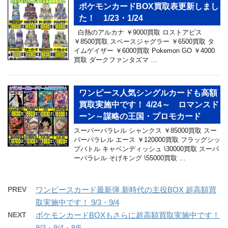
ポケモンカードBOX買取表更新しまし
た！ 1/23・1/24
白熱のアルカナ ￥9000買取 ロストアビス
￥8500買取 スペースジャグラー ￥6500買取 タ
イムゲイザー ￥6000買取 Pokemon GO ￥4000
買取 ダークファンタズマ …
ワンピース人気シングルカードも高額
買取実施中です！ 4/24～ ロマンスド
ーン～謀略の王国・プロモカード
スーパーパラレル シャンクス ￥85000買取 スー
パーパラレル エース ￥120000買取 フラッグシッ
プバトル キャベンディッシュ \30000買取 スーパ
ーパラレル そげキング \55000買取 …
PREV
ワンピースカード最新弾 新時代の主役BOX 超高額買
取実施中です！ 9/3・9/4
NEXT
ポケモンカードBOXもさらに超高額買取実施中です！
9/3・9/4・9/5