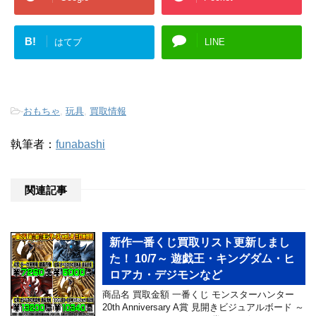
B!
はてブ
LINE
-
おもちゃ
,
玩具
,
買取情報
執筆者：
funabashi
関連記事
新作一番くじ買取リスト更新しまし
た！ 10/7～ 遊戯王・キングダム・ヒ
ロアカ・デジモンなど
商品名 買取金額 一番くじ モンスターハンター
20th Anniversary A賞 見開きビジュアルボード ～