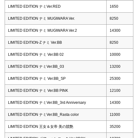
LIMITED EDITION ナミVer.RED
1650
LIMITED EDITION ナミ MUGIWARA Ver.
8250
LIMITED EDITION ナミ MUGIWARA Ver.2
14300
LIMITED EDITION-Z ナミ Ver.BB
8250
LIMITED EDITION ナミ Ver.BB 02
10000
LIMITED EDITION ナミVer.BB_03
13200
LIMITED EDITION ナミ Ver.BB_SP
25300
LIMITED EDITION ナミ Ver.BB PINK
12100
LIMITED EDITION ナミVer.BB_3rd Anniversary
14300
LIMITED EDITION ナミVer.BB_Rasta color
11000
LIMITED EDITION 王女＆女帝 美の競艶
35200