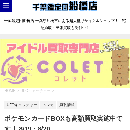
千葉鑑定団船橋店 千葉県船橋市にある超大型リサイクルショップ！ 宅
配買取・出張買取も受付中！
HOME
>
UFOキャッチャー
>
UFOキャッチャー
トレカ
買取情報
ポケモンカードBOXも高額買取実施中で
す！ 8/19・8/20