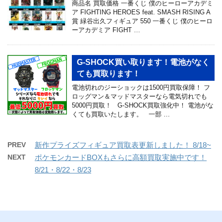
商品名 買取価格 一番くじ 僕のヒーローアカデミ
ア FIGHTING HEROES feat. SMASH RISING A
賞 緑谷出久フィギュア 550 一番くじ 僕のヒーロ
ーアカデミア FIGHT …
G-SHOCK買い取ります！電池がなく
ても買取ります！
電池切れのジーショックは1500円買取保障！ フ
ロッグマン＆マッドマスターなら電気切れでも
5000円買取！ G-SHOCK買取強化中！ 電池がな
くても買取いたします。 一部 …
PREV
新作プライズフィギュア買取表更新しました！ 8/18~
NEXT
ポケモンカードBOXもさらに高額買取実施中です！
8/21・8/22・8/23