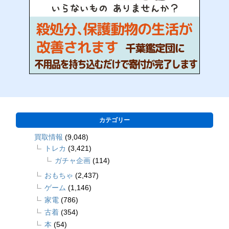
カテゴリー
買取情報
(9,048)
トレカ
(3,421)
ガチャ企画
(114)
おもちゃ
(2,437)
ゲーム
(1,146)
家電
(786)
古着
(354)
本
(54)