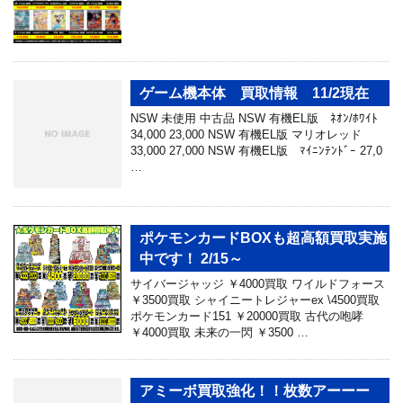
ゲーム機本体 買取情報 11/2現在
NSW 未使用 中古品 NSW 有機EL版 ﾈｵﾝ/ﾎﾜｲﾄ
34,000 23,000 NSW 有機EL版 マリオレッド
33,000 27,000 NSW 有機EL版 ﾏｲﾆﾝﾃﾝﾄﾞｰ 27,0
…
ポケモンカードBOXも超高額買取実施
中です！ 2/15～
サイバージャッジ ￥4000買取 ワイルドフォース
￥3500買取 シャイニートレジャーex \4500買取
ポケモンカード151 ￥20000買取 古代の咆哮
￥4000買取 未来の一閃 ￥3500 …
アミーボ買取強化！！枚数アーーー