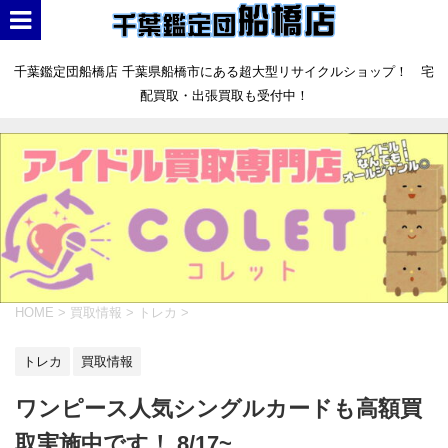
千葉鑑定団船橋店 千葉県船橋市にある超大型リサイクルショップ！ 宅
配買取・出張買取も受付中！
HOME
>
買取情報
>
トレカ
>
トレカ
買取情報
ワンピース人気シングルカードも高額買
取実施中です！ 8/17~