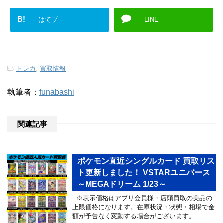
B!
はてブ
LINE
-
トレカ
,
買取情報
執筆者：
funabashi
関連記事
ポケモン直近シングルカード 買取リス
ト更新しました！ VSTARユニバース
～MEGAドリーム 1/23～
※表示価格はアプリ会員様・店頭買取の美品の
上限価格になります。在庫状況・状態・相場で金
額が予告なく変動する場合がございます。