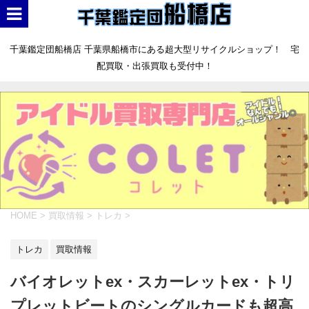
千葉鑑定団船橋店 千葉県船橋市にある超大型リサイクルショップ！ 宅
配買取・出張買取も受付中！
HOME
>
買取情報
>
トレカ
>
トレカ
買取情報
バイオレットex・スカーレットex・トリ
プレットビートのシングルカードも超高