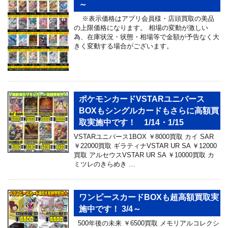
～
※表示価格はアプリ会員様・店頭買取の美品
の上限価格になります。 相場の変動が激しい
為、在庫状況・状態・相場等で金額が予告なく大
きく変動する場合がございます。
ポケモンカードVSTARユニバース
BOXもシングルカードもさらに高額買
取実施中です！ 1/14・1/15
VSTARユニバース1BOX ￥8000買取 カイ SAR
￥22000買取 ギラティナVSTAR UR SA ￥12000
買取 アルセウスVSTAR UR SA ￥10000買取 カ
ミツレのきらめき …
ワンピースカードBOXも超高額買取実
施中です！ 3/4～
500年後の未来 ￥6500買取 メモリアルコレクシ