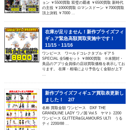
ョン ￥5500買取 双璧の覇者 ￥6500買取 新時代
の主役 ￥10000買取 ロマンスドーン ￥7000買取
頂上決戦 ￥7000 …
在庫が足りません！新作プライズフィ
ギュア緊急高額買取実施中です！
11/15・11/16
ワンピース ワールドコレクタブル ギア５
SPECIAL 全5種セット ￥8800買取 ※未開封・
美品のアプリ会員様の店頭買取価格を表示してお
ります。 在庫・相場により予告なく金額が上下
…
新作プライズフィギュア買取表更新し
ました！ 2/7
名称 買取金額 ワンピース DXF THE
GRANDLINE LADY ワノ国 Vol.5 ヤマト 2200
ワンピース GLITTER&GLAMOURS ULTI うる
ティ 2200/88 …