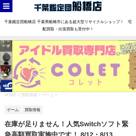
千葉鑑定団船橋店 千葉県船橋市にある超大型リサイクルショップ！ 宅
配買取・出張買取も受付中！
HOME
>
買取情報
>
ゲーム
>
ゲーム
買取情報
在庫が足りません！人気Switchソフト緊
急高額買取実施中です！ 8/12・8/13